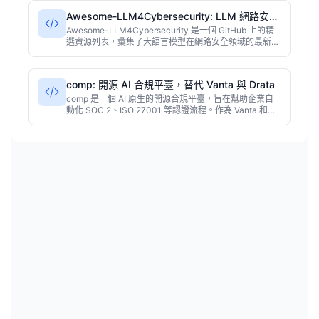
Awesome-LLM4Cybersecurity: LLM 網路安全
資源精選
Awesome-LLM4Cybersecurity 是一個 GitHub 上的精
選資源列表，彙集了大語言模型在網路安全領域的最新論
文、工具、資料集和框架。由社羣維護，已獲 1600+
星，適合安全研究員和 AI 開發者快速入門或跟進前沿進
展。
comp: 開源 AI 合規平臺，替代 Vanta 與 Drata
comp 是一個 AI 原生的開源合規平臺，旨在幫助企業自
動化 SOC 2、ISO 27001 等認證流程。作為 Vanta 和
Drata 的替代品，它通過智慧化策略檢查、證據收集和風
險分析，顯著降低合規成本。專案基於 TypeScript 開
發，社羣活躍，適合對資料主權和定製化有高要求的中型
團隊。