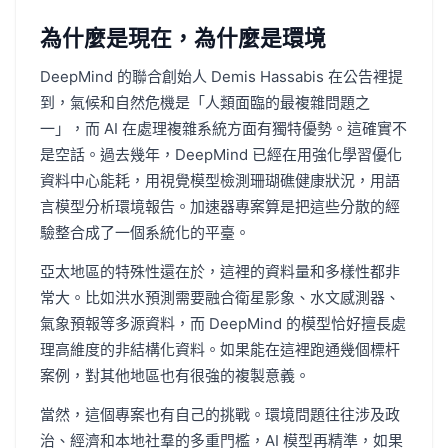
為什麼是現在，為什麼是環境
DeepMind 的聯合創始人 Demis Hassabis 在公告裡提
到，氣候和自然危機是「人類面臨的最複雜問題之
一」，而 AI 在處理複雜系統方面有獨特優勢。這確實不
是空話。過去幾年，DeepMind 已經在用強化學習優化
資料中心能耗，用視覺模型檢測珊瑚礁健康狀況，用語
言模型分析環境報告。加速器專案算是把這些分散的經
驗整合成了一個系統化的平臺。
亞太地區的特殊性還在於，這裡的資料量和多樣性都非
常大。比如洪水預測需要融合衛星影象、水文感測器、
氣象預報等多源資料，而 DeepMind 的模型恰好擅長處
理高維度的非結構化資料。如果能在這裡跑通幾個標杆
案例，對其他地區也有很強的複製意義。
當然，這個專案也有自己的挑戰。環境問題往往涉及政
治、經濟和本地社羣的多重門檻，AI 模型再精準，如果