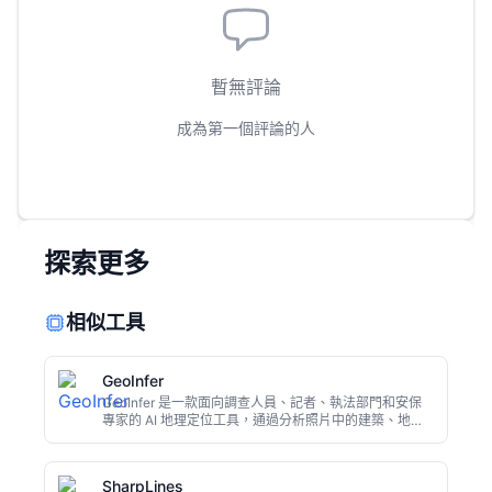
暫無評論
成為第一個評論的人
探索更多
相似工具
GeoInfer
GeoInfer 是一款面向調查人員、記者、執法部門和安保
專家的 AI 地理定位工具，通過分析照片中的建築、地
形、植被等視覺線索，快速推斷拍攝地點。無需手動比對
地圖，支援批量處理，適用於開源情報（OSINT）調查、
災難響應和新聞事實核查。
SharpLines