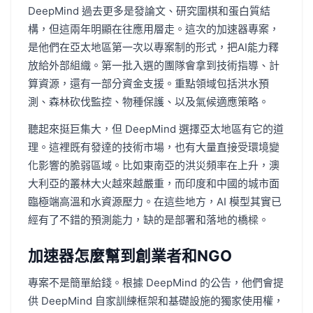
DeepMind 過去更多是發論文、研究圍棋和蛋白質結
構，但這兩年明顯在往應用層走。這次的加速器專案，
是他們在亞太地區第一次以專案制的形式，把AI能力釋
放給外部組織。第一批入選的團隊會拿到技術指導、計
算資源，還有一部分資金支援。重點領域包括洪水預
測、森林砍伐監控、物種保護、以及氣候適應策略。
聽起來挺巨集大，但 DeepMind 選擇亞太地區有它的道
理。這裡既有發達的技術市場，也有大量直接受環境變
化影響的脆弱區域。比如東南亞的洪災頻率在上升，澳
大利亞的叢林大火越來越嚴重，而印度和中國的城市面
臨極端高溫和水資源壓力。在這些地方，AI 模型其實已
經有了不錯的預測能力，缺的是部署和落地的橋樑。
加速器怎麼幫到創業者和NGO
專案不是簡單給錢。根據 DeepMind 的公告，他們會提
供 DeepMind 自家訓練框架和基礎設施的獨家使用權，