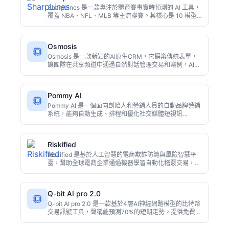
SharpLines 是一款專注於體育賽事實時預測的 AI 工具，
覆蓋 NBA、NFL、MLB 等主流聯賽。其核心是 10 模型
整合系統，結合線路移動和市場情緒分析，為每場賽事提
供詳細的 AI 推理和勝率預測。還內建 DFS 陣容優化器和
評分器，免費版即可體驗基礎預測功能，適合體育博彩愛
Osmosis
好者和每日夢幻體育玩家。
Osmosis 是一款新穎的AI原生CRM，它摒棄傳統表單，
讓團隊在共享頻道中通過自然對話管理交易和案例，AI代
理自動更新記錄。每個成員都能聽到每通電話、閱讀每個
客戶異議，並從最佳實踐者身上吸收銷售思維，知識像滲
透般自然擴散。
Pommy AI
Pommy AI 是一個面向創始人和營銷人員的自動品牌營銷
系統，能夠自動生成、排程和優化社交媒體短視訊
（Reels/Shorts）和視訊廣告活動，無需人工干預。它學
習品牌語調、設計創意素材、精準定位受眾並實現跨平臺
分發，幫助團隊以自動化方式擴大增長。
Riskified
Riskified 是基於人工智慧的電商欺詐防範與風險智慧平
臺，幫助全球電商企業通過機器學習自動化稽覈交易，減
少拒付損失並提升收入。平臺實時分析使用者行為，在安
全與轉化率之間取得平衡，已服務眾多大型電商企業。
Q-bit AI pro 2.0
Q-bit AI pro 2.0 是一款基於4層AI神經網路模型的比特幣
交易訊號工具，聲稱能預測70%的短期走勢。提供免費
60秒延遲演示，Pro版訂閱價$29.99/月。本文實測其訊
號準確性、延遲影響及適用人群，給出理性使用建議。