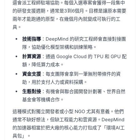
還會派工程師駐場協助。每個入選專案會獲得一段集中
的研發支援週期，通常是3到6個月。目標是讓原本需要
兩年才能跑通的原型，在幾個月內就變成可執行的工
具。
技術指導
：DeepMind 的研究工程師會直接對接團
隊，協助優化模型架構和訓練策略。
計算資源
：通過 Google Cloud 的 TPU 和 GPU 配
額，降低算力成本。
資金支援
：每支團隊會拿到一筆無附帶條件的資
助，用於支付人力或資料採購。
生態對接
：有機會與聯合國開發計劃署、世界自然
基金會等機構合作。
這種模式對獨立開發者或小型 NGO 尤其有意義。他們
通常不缺好想法，但缺工程能力和雲資源。DeepMind
的加速器相當於把大廠的核心能力打包成了「環境AI工
具包」。