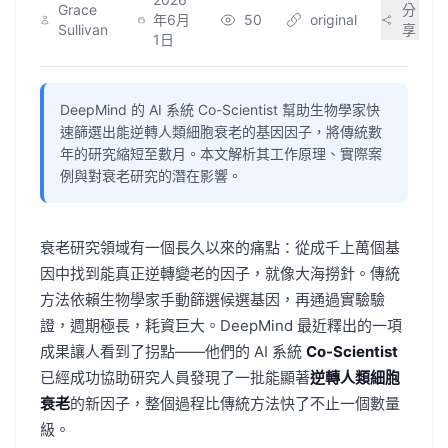
Grace
分
年6月
50
original
Sullivan
享
1日
DeepMind 的 AI 系統 Co-Scientist 幫助生物學家快
速篩選出能逆轉人類細胞衰老的基因因子，將傳統數
年的研究縮短至數月。本文解析其工作原理、實際案
例與對衰老研究的潛在影響。
衰老研究領域有一個長久以來的痛點：從成千上萬個基
因中找到能真正逆轉變老的因子，就像大海撈針。傳統
方法依賴生物學家手動篩選候選基因，再通過實驗驗
證，週期極長，耗資巨大。DeepMind 最近釋出的一項
成果讓人看到了拐點——他們的 AI 系統
Co-Scientist
已經成功協助研究人員發現了一批能顯著
逆轉人類細胞
衰老
的新因子，整個過程比傳統方法快了不止一個數量
級。