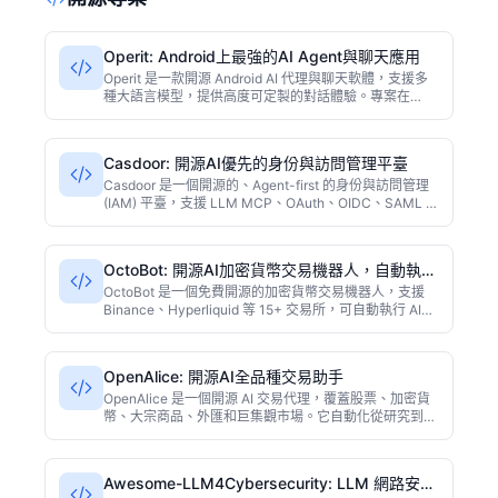
Operit: Android上最強的AI Agent與聊天應用
Operit 是一款開源 Android AI 代理與聊天軟體，支援多
種大語言模型，提供高度可定製的對話體驗。專案在
GitHub 上擁有 5600+ Star，被開發者譽為功能最強大的
Android AI 助手之一。
Casdoor: 開源AI優先的身份與訪問管理平臺
Casdoor 是一個開源的、Agent-first 的身份與訪問管理
(IAM) 平臺，支援 LLM MCP、OAuth、OIDC、SAML 等
主流協議，內建 Web 管理介面，適用於現代應用和 AI 代
理的認證與授權。基於 Go 語言開發，效能優異，適合自
託管部署。
OctoBot: 開源AI加密貨幣交易機器人，自動執行
多種策略
OctoBot 是一個免費開源的加密貨幣交易機器人，支援
Binance、Hyperliquid 等 15+ 交易所，可自動執行 AI、
網格、DCA 和 TradingView 策略。介面簡潔易用，無需
程式設計即可配置，適合新手和進階交易者。
OpenAlice: 開源AI全品種交易助手
OpenAlice 是一個開源 AI 交易代理，覆蓋股票、加密貨
幣、大宗商品、外匯和巨集觀市場。它自動化從研究到倉
位退出全流程，基於 TypeScript 構建，GitHub 星標超
5200，適合有程式設計能力的交易者。
Awesome-LLM4Cybersecurity: LLM 網路安全