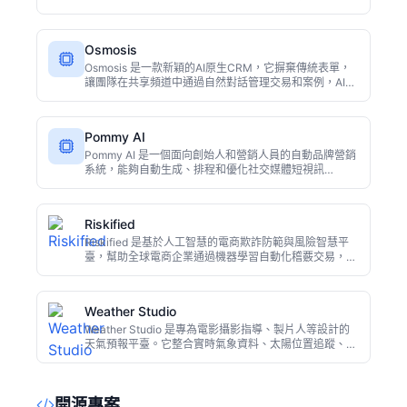
整合系統，結合線路移動和市場情緒分析，為每場賽事提
供詳細的 AI 推理和勝率預測。還內建 DFS 陣容優化器和
評分器，免費版即可體驗基礎預測功能，適合體育博彩愛
Osmosis
好者和每日夢幻體育玩家。
Osmosis 是一款新穎的AI原生CRM，它摒棄傳統表單，
讓團隊在共享頻道中通過自然對話管理交易和案例，AI代
理自動更新記錄。每個成員都能聽到每通電話、閱讀每個
客戶異議，並從最佳實踐者身上吸收銷售思維，知識像滲
透般自然擴散。
Pommy AI
Pommy AI 是一個面向創始人和營銷人員的自動品牌營銷
系統，能夠自動生成、排程和優化社交媒體短視訊
（Reels/Shorts）和視訊廣告活動，無需人工干預。它學
習品牌語調、設計創意素材、精準定位受眾並實現跨平臺
分發，幫助團隊以自動化方式擴大增長。
Riskified
Riskified 是基於人工智慧的電商欺詐防範與風險智慧平
臺，幫助全球電商企業通過機器學習自動化稽覈交易，減
少拒付損失並提升收入。平臺實時分析使用者行為，在安
全與轉化率之間取得平衡，已服務眾多大型電商企業。
Weather Studio
Weather Studio 是專為電影攝影指導、製片人等設計的
天氣預報平臺。它整合實時氣象資料、太陽位置追蹤、陰
影分析和AI生成的生產報告，幫助影視團隊高效規劃外景
拍攝，避免因天氣和光線問題浪費拍攝日。
開源專案