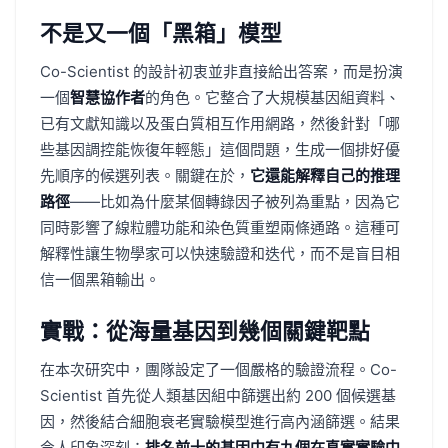
不是又一個「黑箱」模型
Co-Scientist 的設計初衷並非直接給出答案，而是扮演
一個
智慧協作者
的角色。它整合了大規模基因組資料、
已有文獻知識以及蛋白質相互作用網路，然後針對「哪
些基因調控能恢復年輕態」這個問題，生成一個排好優
先順序的候選列表。關鍵在於，
它還能解釋自己的推理
路徑
——比如為什麼某個轉錄因子被列為重點，因為它
同時影響了線粒體功能和染色質重塑兩條通路。這種可
解釋性讓生物學家可以快速驗證和迭代，而不是盲目相
信一個黑箱輸出。
實戰：從海量基因到幾個關鍵靶點
在本次研究中，團隊設定了一個嚴格的驗證流程。Co-
Scientist 首先從人類基因組中篩選出約 200 個候選基
因，然後結合細胞衰老實驗模型進行高內涵篩選。結果
令人印象深刻：
排名前十的基因中有九個在真實實驗中