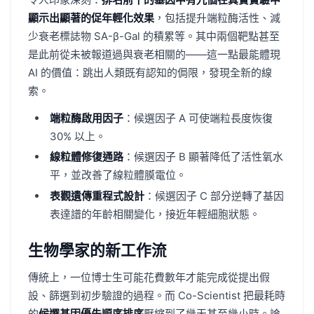
顯示出顯著的促年輕化效果
，包括提升端粒酶活性、減
少衰老標誌物 SA-β-Gal 的積累等。其中兩個靶點甚至
是此前從未被報道過與衰老相關的——這一點最能體現
AI 的價值：跳出人類既有認知的侷限，發現全新的線
索。
端粒酶啟用因子
：候選因子 A 可使端粒長度恢復
30% 以上。
線粒體修復通路
：候選因子 B 顯著降低了活性氧水
平，並改善了線粒體膜電位。
表觀遺傳重程式設計
：候選因子 C 部分逆轉了基因
表達譜的年齡相關變化，接近年輕細胞狀態。
生物學家的新工作流
傳統上，一位博士生可能花費數年才能完成從提出假
設、篩選到初步驗證的過程。而 Co-Scientist 把最耗時
的
候選基因優先順序排序
壓縮到了幾天甚至幾小時。論