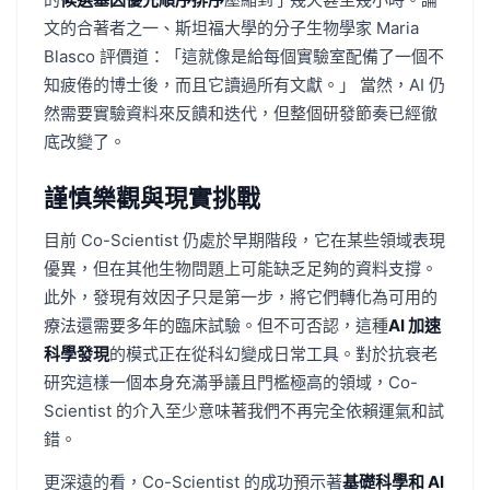
文的合著者之一、斯坦福大學的分子生物學家 Maria
Blasco 評價道：「這就像是給每個實驗室配備了一個不
知疲倦的博士後，而且它讀過所有文獻。」 當然，AI 仍
然需要實驗資料來反饋和迭代，但整個研發節奏已經徹
底改變了。
謹慎樂觀與現實挑戰
目前 Co-Scientist 仍處於早期階段，它在某些領域表現
優異，但在其他生物問題上可能缺乏足夠的資料支撐。
此外，發現有效因子只是第一步，將它們轉化為可用的
療法還需要多年的臨床試驗。但不可否認，這種
AI 加速
科學發現
的模式正在從科幻變成日常工具。對於抗衰老
研究這樣一個本身充滿爭議且門檻極高的領域，Co-
Scientist 的介入至少意味著我們不再完全依賴運氣和試
錯。
更深遠的看，Co-Scientist 的成功預示著
基礎科學和 AI