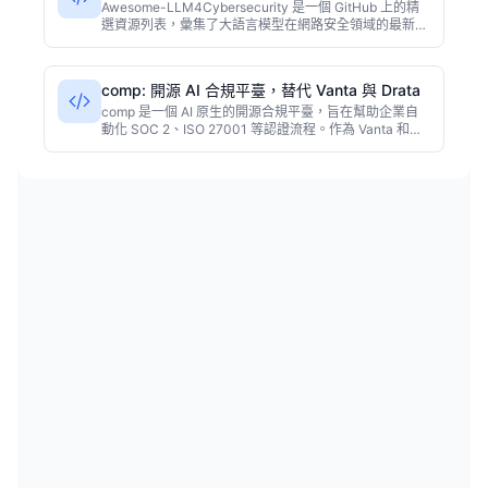
資源精選
Awesome-LLM4Cybersecurity 是一個 GitHub 上的精
選資源列表，彙集了大語言模型在網路安全領域的最新論
文、工具、資料集和框架。由社羣維護，已獲 1600+
星，適合安全研究員和 AI 開發者快速入門或跟進前沿進
展。
comp: 開源 AI 合規平臺，替代 Vanta 與 Drata
comp 是一個 AI 原生的開源合規平臺，旨在幫助企業自
動化 SOC 2、ISO 27001 等認證流程。作為 Vanta 和
Drata 的替代品，它通過智慧化策略檢查、證據收集和風
險分析，顯著降低合規成本。專案基於 TypeScript 開
發，社羣活躍，適合對資料主權和定製化有高要求的中型
團隊。