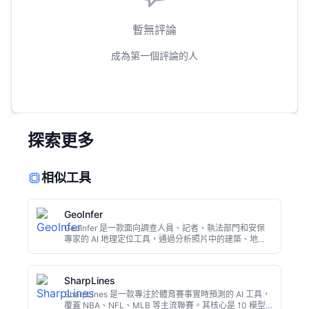
暫無評論
成為第一個評論的人
探索更多
相似工具
GeoInfer
GeoInfer 是一款面向調查人員、記者、執法部門和安保
專家的 AI 地理定位工具，通過分析照片中的建築、地
形、植被等視覺線索，快速推斷拍攝地點。無需手動比對
地圖，支援批量處理，適用於開源情報（OSINT）調查、
災難響應和新聞事實核查。
SharpLines
SharpLines 是一款專注於體育賽事實時預測的 AI 工具，
覆蓋 NBA、NFL、MLB 等主流聯賽。其核心是 10 模型