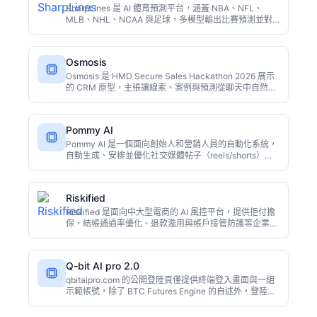
SharpLines 是 AI 體育預測平台，涵蓋 NBA、NFL、
MLB、NHL、NCAA 與足球，多模型輸出比賽預測並對
各大博彩線做即時比對分析。
Osmosis
Osmosis 是 HMD Secure Sales Hackathon 2026 展示
的 CRM 原型，主張讓線索、案例與預測從聊天中自然抽
取，而不是靠人工填表。
Pommy AI
Pommy AI 是一個面向創始人和營銷人員的自動化系統，
自動生成、安排並優化社交媒體帖子（reels/shorts）和
視頻廣告活動。它學習品牌聲音，設計創意，定位受眾並
處理跨平臺分發，幫助用戶以自動駕駛方式擴大增長。
Riskified
Riskified 是面向中大型電商的 AI 風控平台，提供拒付擔
保、結帳通過率優化、退款濫用與帳戶接管防護等企業級
方案。
Q-bit AI pro 2.0
qbitaipro.com 的公開登陸頁僅提供終端登入畫面與一組
示範帳號，除了 BTC Futures Engine 的自述外，登陸頁
沒有可見的功能清單、團隊介紹、監理揭露或定價，因此
本條目只陳述可查核內容，不描述官網未揭露的能力。