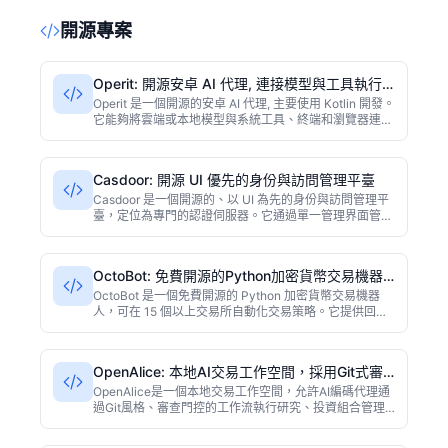
開源專案
Operit: 開源安卓 AI 代理, 連接模型與工具執行
真實任務
Operit 是一個開源的安卓 AI 代理, 主要使用 Kotlin 開發。
它能夠將雲端或本地模型與系統工具、終端和瀏覽器連接
起來, 從而執行真實的用戶任務。該項目在採集時擁有
5669 個 GitHub 星標, 採用 Other 許可證。
Casdoor: 開源 UI 優先的身份與訪問管理平臺
Casdoor 是一個開源的、以 UI 為先的身份與訪問管理平
臺，定位為專門的認證伺服器。它通過單一管理界面管理
用戶、組織、應用和身份提供商，並支持 OAuth 2.0、
OIDC、SAML 2.0、CAS 和 LDAP 等協議。同時提供
WebAuthn、passkey、TOTP 雙重認證、生物識別登
OctoBot: 免費開源的Python加密貨幣交易機器
錄、SCIM 2.0 配置、基於角色的訪問控制和多租戶組織
人
模型。技術棧採用 React 前端和 Go 與 Beego 後端，可
OctoBot 是一個免費開源的 Python 加密貨幣交易機器
持久化到 MySQL、PostgreSQL 等資料庫。項目以
人，可在 15 個以上交易所自動化交易策略。它提供回
Apache-2.0 許可證開源。
測、紙面交易和 Web 界面，幫助用戶輕鬆管理交易。項
目採用 GPL-3.0 許可證，目前（採集時）在 GitHub 擁
有 6146 個星標。
OpenAlice: 本地AI交易工作空間，採用Git式審
查工作流
OpenAlice是一個本地交易工作空間，允許AI編碼代理通
過Git風格、審查門控的工作流執行研究、投資組合管理
和經紀訂單。項目主要使用TypeScript開發，採用AGPL-
3.0許可證，在採集時獲得5201個GitHub星標。