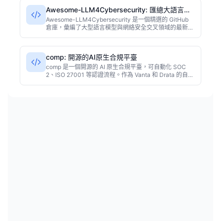
Awesome-LLM4Cybersecurity: 匯總大語言模
型與網絡安全交叉資源
Awesome-LLM4Cybersecurity 是一個精選的 GitHub
倉庫，彙編了大型語言模型與網絡安全交叉領域的最新論
文、工具、數據集和框架。該倉庫由專家社區維護，據項
目描述，已獲得超過 1600 個星標，是安全研究員和 AI
開發者快速了解或追蹤前沿進展的重要資源。項目主要使
comp: 開源的AI原生合規平臺
用 JavaScript 編寫，採用 MIT 許可證。
comp 是一個開源的 AI 原生合規平臺，可自動化 SOC
2、ISO 27001 等認證流程。作為 Vanta 和 Drata 的自託
管替代方案，它降低成本並保護數據安全。基於
TypeScript 構建，提供自動化證據收集、智能策略檢查
和風險分析。適合重視數據主權和定製化的中型團隊。