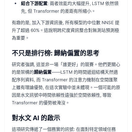
結合下游配置
: 兩者效能均大幅提升, LSTM 依然領
先, 但 Transformer 的差距有所縮小。
有趣的是, 加入下游資訊後, 所有模型的中位數 NNSE 提
升了超過 60%。這說明跨尺度資訊整合對無測站預測極
為重要。
不只是排行榜: 歸納偏置的思考
研究者強調, 這並非一場「誰更好」的競賽。他們更關心
的是架構的
歸納偏置
——LSTM 的時間遞迴結構天然適
配序列資料, 而 Transformer 的注意力機制在空間匯聚
上雖有理論優勢, 在這次實驗中並未體現。一個可能的原
因是水文訊號中時間依賴性遠強於空間依賴性, 導致
Transformer 的優勢被淹沒。
對水文 AI 的啟示
這項研究傳遞了一個務實的訊號: 在面對特定領域任務