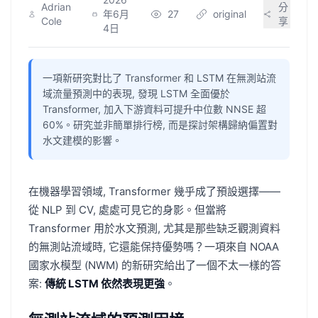
Adrian
分
年6月
27
original
Cole
享
4日
一項新研究對比了 Transformer 和 LSTM 在無測站流
域流量預測中的表現, 發現 LSTM 全面優於
Transformer, 加入下游資料可提升中位數 NNSE 超
60%。研究並非簡單排行榜, 而是探討架構歸納偏置對
水文建模的影響。
在機器學習領域, Transformer 幾乎成了預設選擇——
從 NLP 到 CV, 處處可見它的身影。但當將
Transformer 用於水文預測, 尤其是那些缺乏觀測資料
的無測站流域時, 它還能保持優勢嗎？一項來自 NOAA
國家水模型 (NWM) 的新研究給出了一個不太一樣的答
案:
傳統 LSTM 依然表現更強
。