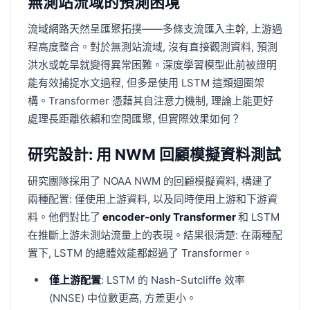
無測站流域的預測困境
流域網路天然呈匯聚拓撲——多條支流匯入主幹, 上游過
程高度整合。對於無測站流域, 沒有直接觀測資料, 預測
洪水或乾旱就變得異常困難。深度學習模型此前被證明
能有效捕捉水文過程, 但多是使用 LSTM 這類迴圈架
構。Transformer 憑藉其自注意力機制, 理論上能更好
處理長距離依賴和空間匯聚, 但實際效果如何？
研究設計: 用 NWM 回顧模擬資料測試
研究團隊採用了 NOAA NWM 的回顧模擬資料, 構建了
兩種配置: 僅使用上游資料, 以及同時使用上游和下游資
料。他們對比了
encoder-only Transformer
和 LSTM
在推斷上游未測站流量上的表現。結果很清楚: 在兩種配
置下, LSTM 的總體效能都超過了 Transformer。
僅上游配置
: LSTM 的 Nash-Sutcliffe 效率
(NNSE) 中位數更高, 方差更小。