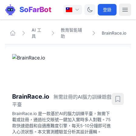
SoFarBot
登錄
AI 工
教育智能辅
BrainRace.io
具
助
BrainRace.io
無需註冊的AI腦力訓練遊戲
平臺
BrainRace.io 是一款基於AI的腦力訓練平臺，無需下
載或註冊，通過社交賬號一鍵加入實時多人對戰。75
款快速遊戲和自適應難度引擎，每天5-10分鐘即可進
入心流狀態。本文實測體驗並分析其設計邏輯。