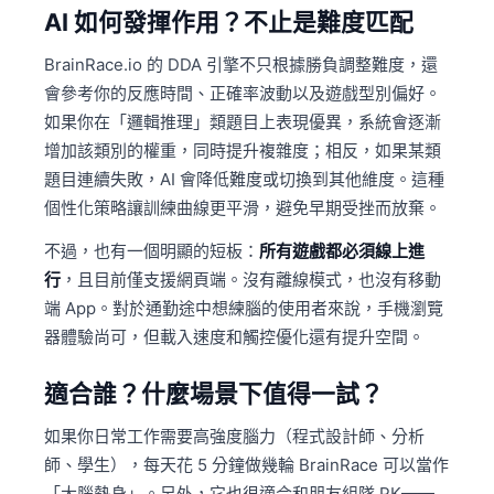
AI 如何發揮作用？不止是難度匹配
BrainRace.io 的 DDA 引擎不只根據勝負調整難度，還
會參考你的反應時間、正確率波動以及遊戲型別偏好。
如果你在「邏輯推理」類題目上表現優異，系統會逐漸
增加該類別的權重，同時提升複雜度；相反，如果某類
題目連續失敗，AI 會降低難度或切換到其他維度。這種
個性化策略讓訓練曲線更平滑，避免早期受挫而放棄。
不過，也有一個明顯的短板：
所有遊戲都必須線上進
行
，且目前僅支援網頁端。沒有離線模式，也沒有移動
端 App。對於通勤途中想練腦的使用者來說，手機瀏覽
器體驗尚可，但載入速度和觸控優化還有提升空間。
適合誰？什麼場景下值得一試？
如果你日常工作需要高強度腦力（程式設計師、分析
師、學生），每天花 5 分鐘做幾輪 BrainRace 可以當作
「大腦熱身」。另外，它也很適合和朋友組隊 PK——