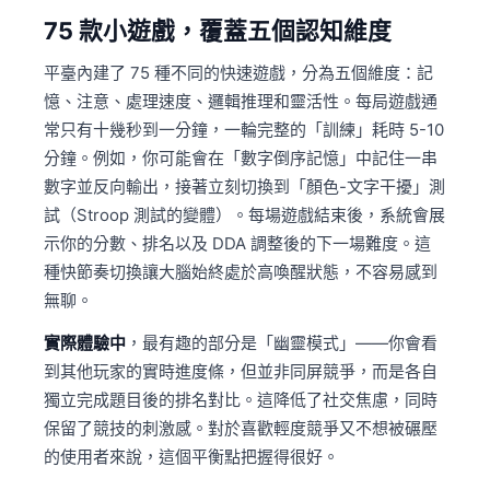
75 款小遊戲，覆蓋五個認知維度
平臺內建了 75 種不同的快速遊戲，分為五個維度：記
憶、注意、處理速度、邏輯推理和靈活性。每局遊戲通
常只有十幾秒到一分鐘，一輪完整的「訓練」耗時 5-10
分鐘。例如，你可能會在「數字倒序記憶」中記住一串
數字並反向輸出，接著立刻切換到「顏色-文字干擾」測
試（Stroop 測試的變體）。每場遊戲結束後，系統會展
示你的分數、排名以及 DDA 調整後的下一場難度。這
種快節奏切換讓大腦始終處於高喚醒狀態，不容易感到
無聊。
實際體驗中
，最有趣的部分是「幽靈模式」——你會看
到其他玩家的實時進度條，但並非同屏競爭，而是各自
獨立完成題目後的排名對比。這降低了社交焦慮，同時
保留了競技的刺激感。對於喜歡輕度競爭又不想被碾壓
的使用者來說，這個平衡點把握得很好。