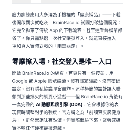
腦力訓練應用大多淪為手機裡的「健康補品」——下載
後開啟兩次就吃灰。BrainRace.io 試圖打破這個魔咒：
它完全拋棄了傳統 App 的下載流程，甚至連登錄檔單都
省了。你只需點選一次社交賬號登入，就能直接進入一
場和真人實時對戰的「幽靈競速」。
零摩擦入場，社交登入是唯一入口
開啟 BrainRace.io 的網頁，首頁只有一個按鈕：用
Google 或 Apple 賬號繼續。沒有郵箱驗證、沒有密碼
設定、沒有隱私協議彈窗轟炸。這種極簡的設計讓人聯
想到那些爆火的網頁小遊戲——但 BrainRace.io 背後有
一套完整的
AI 動態難度引擎 (DDA)
，它會根據你的表
現實時調整對手的強度。官方稱之為「前額葉皮層健身
房」，雖然營銷味有點濃，但實際體驗下來，緊張感確
實不輸任何硬核競技遊戲。