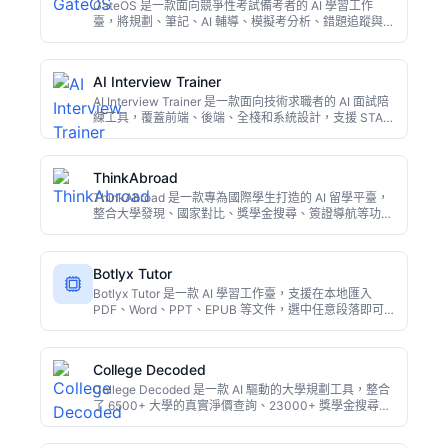
GateOS 是一款面向競爭性考試備考者的 AI 學習工作
臺，將規劃、筆記、AI 輔導、模擬考分析、錯題追蹤與複
習流程整合在一個平臺上。學生無需在多個應用間切換，
即可掌握備考全域性，通過資料洞察持續改進學習策略，
適合考研、公考、資格考試等使用者。
AI Interview Trainer
AI Interview Trainer 是一款面向技術求職者的 AI 面試陪
練工具，覆蓋前端、後端、全棧和系統設計，支援 STAR
行為面試法，提供即時評分、語音作答與進度追蹤，免費
版即可開始練習。
ThinkAbroad
ThinkAbroad 是一款專為國際學生打造的 AI 留學平臺，
整合大學發現、國家對比、獎學金搜尋、簽證導航等功
能。通過 AI 與相似學生經驗結合，解決留學資訊碎片化
問題，幫助使用者更高效地做出留學決策。
Botlyx Tutor
Botlyx Tutor 是一款 AI 學習工作臺，支援在本地匯入
PDF、Word、PPT、EPUB 等文件，選中任意段落即可
進行解釋、翻譯、總結或生成測驗。無需訂閱，可自帶
OpenAI、Claude 等 API 金鑰，或通過 Ollama 本地執
行。隱私優先，適合學生與研究人員。
College Decoded
College Decoded 是一款 AI 驅動的大學規劃工具，整合
了 6500+ 大學的真實淨價查詢、23000+ 獎學金搜尋、
AP/CLEP 學分優化、SAT/ACT 備考、職業探索和 AI 諮
詢，每月僅需 $19，替代傳統昂貴的私人顧問。