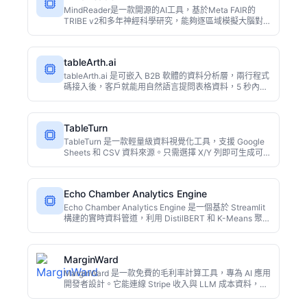
MindReader是一款開源的AI工具，基於Meta FAIR的
TRIBE v2和多年神經科學研究，能夠逐區域模擬大腦對
文字內容的反應。它面向營銷人員、內容創作者和科研人
員，用於廣告文案評估、資料集神經標註等場景。完全免
費，程式碼公開。
tableArth.ai
tableArth.ai 是可嵌入 B2B 軟體的資料分析層，兩行程式
碼接入後，客戶就能用自然語言提問表格資料，5 秒內獲
得答案與圖表。支援 Widget、REST API 和 Chrome 擴
充套件，並提供 4 種隱私模式保護敏感資料。
TableTurn
TableTurn 是一款輕量級資料視覺化工具，支援 Google
Sheets 和 CSV 資料來源。只需選擇 X/Y 列即可生成可
分享圖表，內建 AI 自動分析資料模式並撰寫摘要報告，
支援 20 多種語言。底層採用 DeepSeek V4 Pro 模型，
成本低廉。
Echo Chamber Analytics Engine
Echo Chamber Analytics Engine 是一個基於 Streamlit
構建的實時資料管道，利用 DistilBERT 和 K-Means 聚類
分析全球線上群體敘事，追蹤情緒變化並計算回聲室指
數，幫助投資者和開發者把握輿論極化趨勢。本文深入解
析其工作原理、實際價值與侷限。
MarginWard
MarginWard 是一款免費的毛利率計算工具，專為 AI 應用
開發者設計。它能連線 Stripe 收入與 LLM 成本資料，實
時顯示每位客戶的毛利率，並在客戶變得不盈利時發出警
報。無需註冊即可使用，幫助開發者優化定價，避免隱性