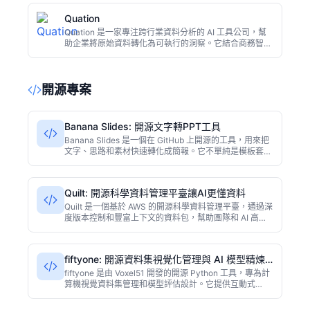
虧損。
Quation
Quation 是一家專注跨行業資料分析的 AI 工具公司，幫
助企業將原始資料轉化為可執行的洞察。它結合商務智
慧、AI 驅動分析和互動儀表盤，覆蓋製造、醫療、零售、
銀行、物流等領域，讓決策者更快發現問題、優化運營。
開源專案
Banana Slides: 開源文字轉PPT工具
Banana Slides 是一個在 GitHub 上開源的工具，用來把
文字、思路和素材快速轉化成簡報。它不單純是模板套用
的 PPT 生成器，而是結合內容解析與風格生成邏輯，讓
最終輸出的幻燈片在結構和視覺上更協調統一。
Quilt: 開源科學資料管理平臺讓AI更懂資料
Quilt 是一個基於 AWS 的開源科學資料管理平臺，通過深
度版本控制和豐富上下文的資料包，幫助團隊和 AI 高效
查詢、信任和重用資料。適合需要可重複性、可追溯性的
研究及AI開發團隊。
fiftyone: 開源資料集視覺化管理與 AI 模型精煉
利器
fiftyone 是由 Voxel51 開發的開源 Python 工具，專為計
算機視覺資料集管理和模型評估設計。它提供互動式
Web UI 和 Python API，支援資料集瀏覽、查詢、標註分
析、模型比較、嵌入視覺化等功能，幫助開發者快速發現