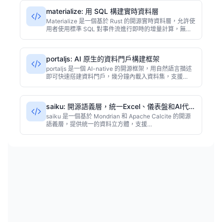
資料問題、提升模型效能。
materialize: 用 SQL 構建實時資料層
Materialize 是一個基於 Rust 的開源實時資料層，允許使
用者使用標準 SQL 對事件流進行即時的增量計算，無需
手動維護物化檢視或快取層。它通過持續更新結果，為應
用和 AI 代理提供秒級的資料可見性，尤其適合需要低延
遲、高併發查詢的實時分析場景。
portaljs: AI 原生的資料門戶構建框架
portaljs 是一個 AI-native 的開源框架，用自然語言描述
即可快速搭建資料門戶，幾分鐘內載入資料集，支援
CKAN、GitHub 等多種後端。適合政府、科研機構和企
業快速釋出資料資產，降低門戶建設門檻。
saiku: 開源語義層，統一Excel、儀表盤和AI代理
的資料查詢
saiku 是一個基於 Mondrian 和 Apache Calcite 的開源
語義層，提供統一的資料立方體，支援
Excel（MDX/XMLA）、儀表盤和 AI 代理（MCP 協議）
的查詢。它降低了資料訪問的複雜度，讓多工具共享同一
套業務語義，適合需要一致資料體驗的企業團隊。