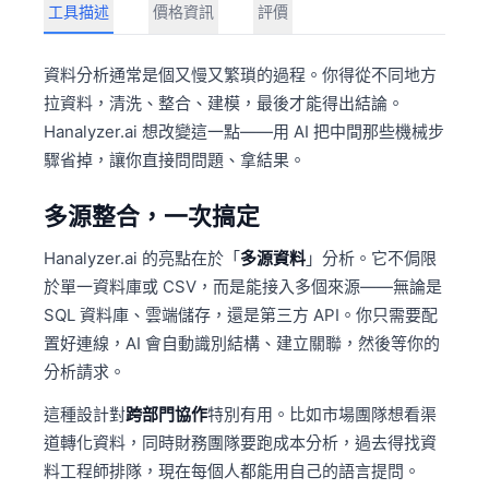
工具描述
價格資訊
評價
資料分析通常是個又慢又繁瑣的過程。你得從不同地方
拉資料，清洗、整合、建模，最後才能得出結論。
Hanalyzer.ai 想改變這一點——用 AI 把中間那些機械步
驟省掉，讓你直接問問題、拿結果。
多源整合，一次搞定
Hanalyzer.ai 的亮點在於「
多源資料
」分析。它不侷限
於單一資料庫或 CSV，而是能接入多個來源——無論是
SQL 資料庫、雲端儲存，還是第三方 API。你只需要配
置好連線，AI 會自動識別結構、建立關聯，然後等你的
分析請求。
這種設計對
跨部門協作
特別有用。比如市場團隊想看渠
道轉化資料，同時財務團隊要跑成本分析，過去得找資
料工程師排隊，現在每個人都能用自己的語言提問。