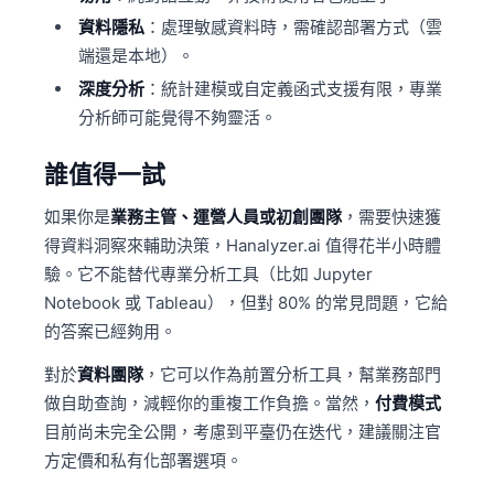
資料隱私
：處理敏感資料時，需確認部署方式（雲
端還是本地）。
深度分析
：統計建模或自定義函式支援有限，專業
分析師可能覺得不夠靈活。
誰值得一試
如果你是
業務主管、運營人員或初創團隊
，需要快速獲
得資料洞察來輔助決策，Hanalyzer.ai 值得花半小時體
驗。它不能替代專業分析工具（比如 Jupyter
Notebook 或 Tableau），但對 80% 的常見問題，它給
的答案已經夠用。
對於
資料團隊
，它可以作為前置分析工具，幫業務部門
做自助查詢，減輕你的重複工作負擔。當然，
付費模式
目前尚未完全公開，考慮到平臺仍在迭代，建議關注官
方定價和私有化部署選項。