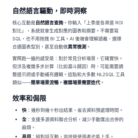
自然語言驅動，即時洞察
核心互動是
自然語言查詢
。你輸入「上季度各渠道 ROI
對比」，系統就會生成對應的圖表和摘要。不需要寫
SQL，也不用拖拽 BI 工具。AI 後端會理解語義、選擇
合適圖表型別，甚至自動做
異常檢測
。
實際跑一遍的感受是：對於常見分析場景，它確實快。
但涉及複雜多步計算（比如漏斗歸因）時，可能需要調
整提示詞或手動補充邏輯。這點和大多數 NL2SQL 工具
類似——
簡單場景流暢，複雜場景需要迭代
。
效率和侷限
快
：幾秒到幾十秒出結果，省去資料預處理時間。
全
：支援多源資料聯合分析，減少手動匯出合併的
麻煩。
易用
：純對話互動，非技術使用者也能上手。