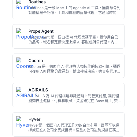
Routines
Routines 是一款 Mac 上的 agentic AI 工具，無需命令列
就能構建帶記憶、工具和排程的智慧代理。它通過時間或
應用事件觸發執行，所有資料全部儲存在本地，並支援從
App、Telegram、Slack 隨時呼叫，兼顧自動化效率與隱
私。
PropelAgent
PropelAgent 是一個白標 AI 代理業務平臺，讓你用自己
的品牌、域名和定價快速上線 AI 客服或銷售代理。內建
CRM 和 Claude MCP 整合，支援 Stripe 收款，無需從
零開發，提供 15 天免費試用。適合諮詢顧問、工作室和
傳統服務商快速開展 AI 服務業務。
Cooren
Cooren 是一個面向 AI 代理與人類協作的協調引擎，通過
可複用 API 匯聚分散訊號，輸出權威決策。適合多代理工
作流、人機聯合稽覈等場景。目前公開資料有限，但方向
契合行業痛點。
AGIRAILS
AGIRAILS 為 AI 代理構建非託管鏈上託管支付層, 讓代理
能夠自主僱傭、付費和收款。資金鎖定在 Base 鏈上, 交
付完成後自動釋放, 全程無需人工干預錢包。傳輸方式可
插拔, 甚至可通過純郵件完成結算, 鏈上記錄可驗證。
Hyver
Hyver是一個面向AI代理工作力的自主市場，團隊可以選
擇或建立AI公司來完成目標。這些AI公司能夠規劃任務、
呼叫真實工具、請求人工審批並交付成果，將任務、檔