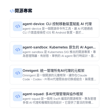
案、技能和工具集中在一個工作區。對於想要用AI替代重
複工作的團隊，Hyver提供了一條讓人類保持掌控的執行
開源專案
路徑。
agent-device: CLI 控制移動裝置賦能 AI 代理
agent-device 是一個開源命令列工具，讓 AI 代理通過
CLI 介面直接操控 iOS 和 Android 裝置。基於
TypeScript 開發，支援點選、滑動、輸入等操作，方便
整合到自動化工作流中。適合需要 AI 與真實裝置互動的
開發者、測試人員。
agent-sandbox: Kubernetes 原生的 AI Agent
沙箱管理
agent-sandbox 是 Kubernetes SIG 推出的開源專案，專
為管理隔離、有狀態、單例的 AI agent 執行時設計。基
於 Go 語言開發，提供宣告式 API 和 CRD，簡化 agent
部署與運維。適合需要長期執行、狀態持久化的 AI 應用
場景。已在 GitHub 獲得 3100+ 星標。
Omnigent: 統一管理所有AI代理的元框架
Omnigent 是一個開源的元層框架，讓你在Claude
Code、Codex、Pi等AI代理間自由切換或組合，無需重
複編寫整合程式碼。支援策略控制、沙箱隔離和跨裝置實
時協作，2562顆Star的Python專案，適合需要多代理協
作的開發團隊。
agent-squad: 多AI代理管理與協作框架
agent-squad 是一個用 Swift 編寫的開源框架，專為管理
多個 AI 代理和複雜對話而設計。它提供了靈活的架構，
讓開發者能輕鬆編排多代理協作、任務分發與對話管理，