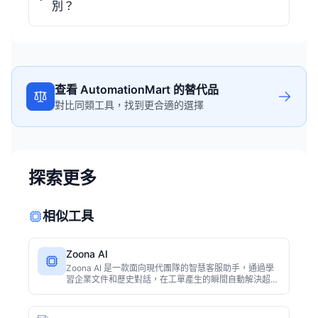
別？
查看 AutomationMart 的替代品
對比同類工具，找到更合適的選擇
探索更多
相似工具
Zoona AI
Zoona AI 是一款面向現代團隊的智慧客服助手，通過學
習企業文件和歷史對話，在工單產生的瞬間自動解決超過
六成問題，並在需要人工時提供完整上下文，減少客戶重
複描述，顯著提升客服響應效率。