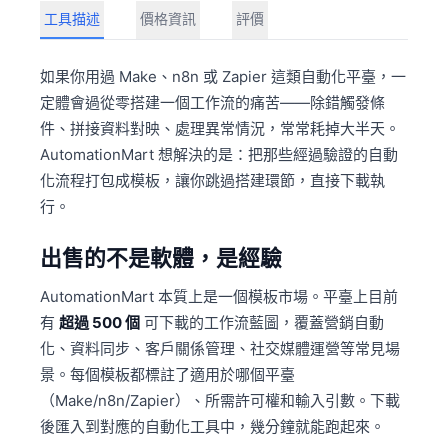
工具描述
價格資訊
評價
如果你用過 Make、n8n 或 Zapier 這類自動化平臺，一
定體會過從零搭建一個工作流的痛苦——除錯觸發條
件、拼接資料對映、處理異常情況，常常耗掉大半天。
AutomationMart 想解決的是：把那些經過驗證的自動
化流程打包成模板，讓你跳過搭建環節，直接下載執
行。
出售的不是軟體，是經驗
AutomationMart 本質上是一個模板市場。平臺上目前
有
超過 500 個
可下載的工作流藍圖，覆蓋營銷自動
化、資料同步、客戶關係管理、社交媒體運營等常見場
景。每個模板都標註了適用於哪個平臺
（Make/n8n/Zapier）、所需許可權和輸入引數。下載
後匯入到對應的自動化工具中，幾分鐘就能跑起來。