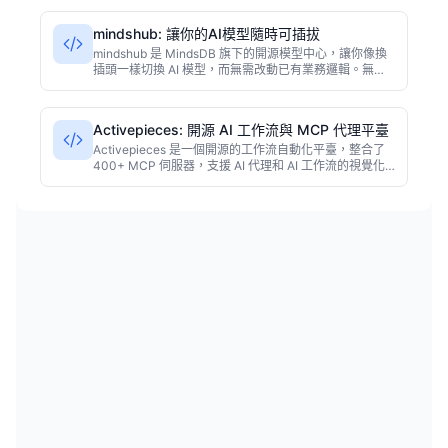
適合構建智慧助手、客服系統、自動化工作流等場景。
mindshub: 讓你的AI模型隨時可插拔
mindshub 是 MindsDB 旗下的開源模型中心，讓你像換
插頭一樣切換 AI 模型，而無需改動已有業務邏輯。無論
是 GPT、Llama 還是自訓練模型，都能無縫接入同一套
pipeline。對追求靈活性的團隊來說，這可能是最省心的
方案。
Activepieces: 開源 AI 工作流與 MCP 代理平臺
Activepieces 是一個開源的工作流自動化平臺，整合了
400+ MCP 伺服器，支援 AI 代理和 AI 工作流的視覺化
編排。基於 TypeScript 構建，適合開發者和團隊快速搭
建智慧自動化流程，降低 AI 應用的構建門檻。