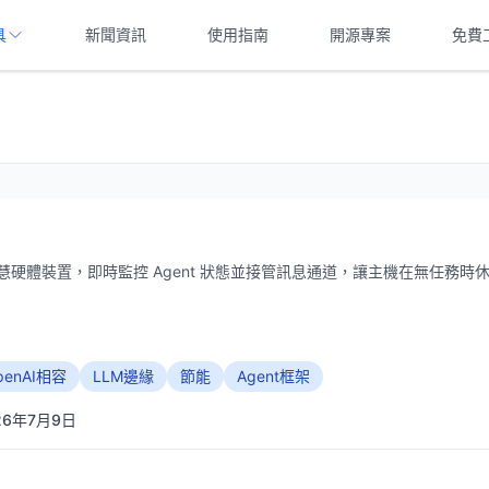
具
新聞資訊
使用指南
開源專案
免費
運行的智慧硬體裝置，即時監控 Agent 狀態並接管訊息通道，讓主機在無任務時
penAI相容
LLM邊緣
節能
Agent框架
26年7月9日