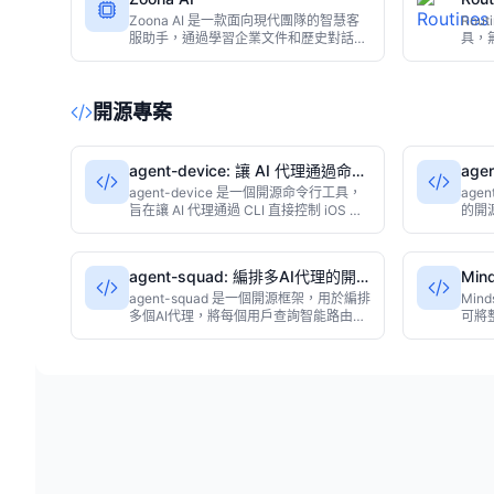
HR、財務、客服等需要審批流轉的部
應商
門。
Zoona AI 是一款面向現代團隊的智慧客
Rout
服助手，通過學習企業文件和歷史對話，
具，
在工單產生的瞬間自動解決超過六成問
排程
題，並在需要人工時提供完整上下文，減
觸發
少客戶重複描述，顯著提升客服響應效
支援從
開源專案
率。
叫，
agent-device: 讓 AI 代理通過命令
age
行操控行動裝置
的A
agent-device 是一個開源命令行工具，
agen
旨在讓 AI 代理通過 CLI 直接控制 iOS 和
的開
Android 設備。它使用 TypeScript 構
例的 
建，支持點擊、滑動和文本輸入等基本操
提供聲
作，易於集成到自動化流程中，適合需要
署與
agent-squad: 編排多AI代理的開
Mi
AI 與真實行動裝置交互的開發者和測試人
久狀態
源框架
目委
員。該項目採用 MIT 許可證，目前
agent-squad 是一個開源框架，用於編排
得超過
Mi
GitHub 星標數為 2916。
多個AI代理，將每個用戶查詢智能路由到
可將
合適的專家代理。該項目支持Python、
作至
TypeScript和Swift語言，主要語言為
行如A
Swift，並採用Apache-2.0許可證。據採
結果
集數據，該項目在GitHub上獲得7671顆
許可證
星。