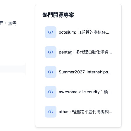
熱門開源專案
方面，無需
octelium: 自託管的零信任訪問與 AI 閘道器一體平臺
pentagi: 多代理自動化滲透測試系統
Summer2027-Internships: 社區維護的2027夏季實習機會清單
awesome-ai-security：精選AI安全資源庫
athas: 輕量跨平臺代碼編輯器，集成Git與AI