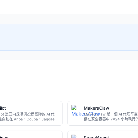
ilot
MakersClaw
Pilot 是面向採購與投標團隊的 AI 代
MakersClaw 是一個 AI 代理平
自動在 Ariba、Coupa、Jaggaer
傭在安全容器中 7x24 小時執行的 
部供應商門戶中填寫表單、上傳檔案
工。代理擁有獨立記憶, 可接入 Sl
存草稿。它的審批門控機制確保任何
Telegram 等工具, 預置客服、
前都有人工複核，適合處理繁瑣的供
景, 按呼叫付費。適合需要自動
ines
PropelAgent