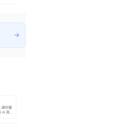
臺, 讓你僱
AI 員
ack、
銷售等場
化重複工