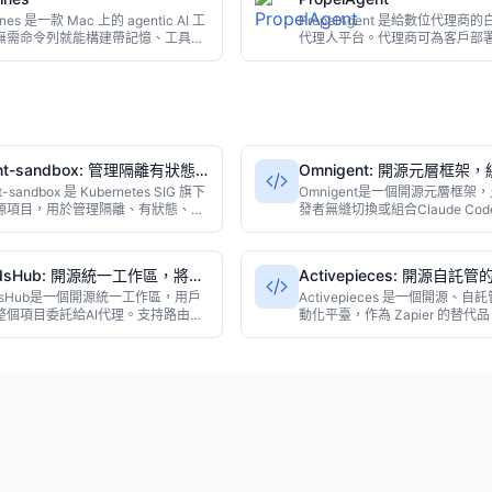
入駐流程。
作的小團隊和獨立開發者。
ines 是一款 Mac 上的 agentic AI 工
PropelAgent 是給數位代理商的白
無需命令列就能構建帶記憶、工具和
代理人平台。代理商可為客戶部
的智慧代理。它通過時間或應用事件
代理，接入 WhatsApp、Instagr
執行，所有資料全部儲存在本地，並
Facebook、Telegram 與 Salesf
 App、Telegram、Slack 隨時呼
HubSpot、Zoho 等 CRM，客
兼顧自動化效率與隱私。
過自家 Stripe 收取 100%，並
與網域交付。
nt-sandbox: 管理隔離有狀態
Omnigent: 開源元層框架，
I代理運行時
代理
t-sandbox 是 Kubernetes SIG 旗下
Omnigent是一個開源元層框架
源項目，用於管理隔離、有狀態、單
發者無縫切換或組合Claude Cod
AI 代理運行時。採用 Go 語言開發，
Codex、Pi等AI代理，無需重寫
明式 API 和 CRDs，簡化代理的部
碼。提供策略控制、沙箱隔離和
運維。該項目適合需要長期運行、持
時協作功能。以Python為主要
ndsHub: 開源統一工作區，將項
Activepieces: 開源自託管
的 AI 應用，目前在 GitHub 上已獲
用Apache-2.0許可證，在採集
託給AI代理
Zapier替代品
 3100 顆星。
ndsHub是一個開源統一工作區，用戶
2562個星標，適合需要多代理協
Activepieces 是一個開源、自
整個項目委託給AI代理。支持路由工
發團隊。
動化平臺，作為 Zapier 的替代
開放或專有模型，連接自有數據，運
超過 280 個集成組件，並內置 AI
nton和Hermes等代理框架，並將
MCP 伺服器。項目使用 TypeScri
轉化為可發布的應用。項目基於MIT
發，採用 MIT 社區版許可證。
，主要語言為Makefile。