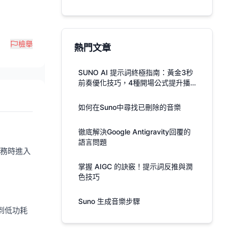
檢舉
熱門文章
SUNO AI 提示詞終極指南：黃金3秒
前奏優化技巧，4種開場公式提升播
放率
如何在Suno中尋找已刪除的音樂
徹底解決Google Antigravity回覆的
語言問題
任務時進入
掌握 AIGC 的訣竅！提示詞反推與潤
色技巧
Suno 生成音樂步驟
到低功耗