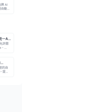
牌 AI
署自動化
am、
orce、
戶付款透
以自家品牌
統一AI
，允許開
e、
集成代
跨設備實
語言，採
的
時擁有
調的開
託管的自
品，提供
 模塊與
pt 開