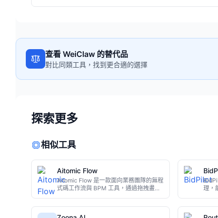
查看 WeiClaw 的替代品
對比同類工具，找到更合適的選擇
探索更多
相似工具
Aitomic Flow
BidP
Aitomic Flow 是一款面向業務團隊的無程
Bid
式碼工作流與 BPM 工具，通過拖拽畫布
理，能
設計多步驟流程，支援 SLA 跟蹤、自動
等外
升級、審計日誌與分析報表。免費版可長
並儲
期使用，Pro 版每人每月 $29 起，適合
提交
Zoona AI
Rout