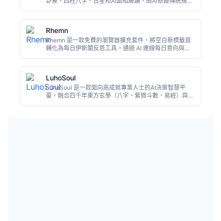
卦象、四柱八字、占星和AI面相解讀，由AI依據傳統規則
解讀後轉化為通俗語言。新使用者獲贈免費額度，適合對
玄學好奇或尋求指引的人。
Rhemn
Rhemn 是一款免費的瀏覽器擴充套件，將空白新標籤頁
轉化為每日伊斯蘭反思工具。通過 AI 連線每日意向與古
蘭經經文，提供深度經注、筆記套件（總結、翻譯、語音
捕獲）等功能，幫助穆斯林在瀏覽中保持靈性專注。
LuhoSoul
LuhoSoul 是一款面向高成就專業人士的AI決策智慧平
臺，融合四千年東方玄學（八字、紫微斗數、易經）與現
代AI，診斷生活瓶頸的根源並給出可執行的行為協議。不
同於只描述性格的西方占星工具，它致力於幫使用者打破
惡性迴圈、度過「空亡期」，在愛情與事業中重獲主導
權。