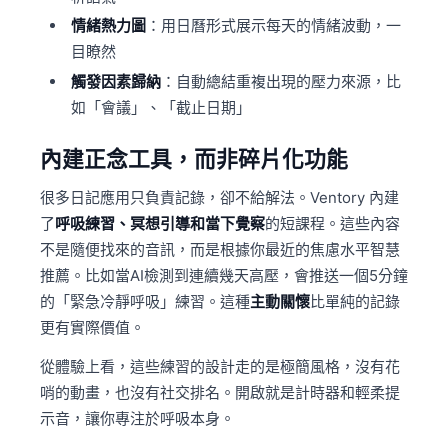
情緒熱力圖
：用日曆形式展示每天的情緒波動，一
目瞭然
觸發因素歸納
：自動總結重複出現的壓力來源，比
如「會議」、「截止日期」
內建正念工具，而非碎片化功能
很多日記應用只負責記錄，卻不給解法。Ventory 內建
了
呼吸練習、冥想引導和當下覺察
的短課程。這些內容
不是隨便找來的音訊，而是根據你最近的焦慮水平智慧
推薦。比如當AI檢測到連續幾天高壓，會推送一個5分鐘
的「緊急冷靜呼吸」練習。這種
主動關懷
比單純的記錄
更有實際價值。
從體驗上看，這些練習的設計走的是極簡風格，沒有花
哨的動畫，也沒有社交排名。開啟就是計時器和輕柔提
示音，讓你專注於呼吸本身。