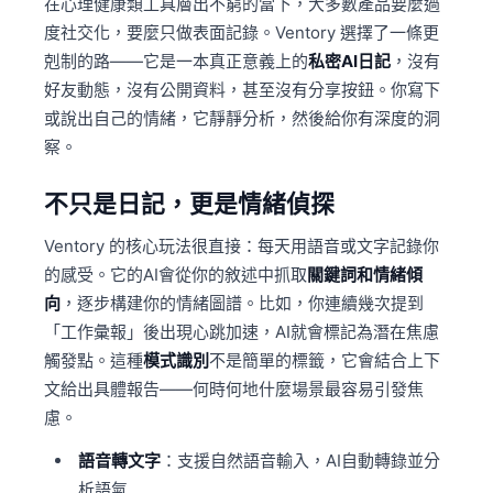
在心理健康類工具層出不窮的當下，大多數產品要麼過
度社交化，要麼只做表面記錄。Ventory 選擇了一條更
剋制的路——它是一本真正意義上的
私密AI日記
，沒有
好友動態，沒有公開資料，甚至沒有分享按鈕。你寫下
或說出自己的情緒，它靜靜分析，然後給你有深度的洞
察。
不只是日記，更是情緒偵探
Ventory 的核心玩法很直接：每天用語音或文字記錄你
的感受。它的AI會從你的敘述中抓取
關鍵詞和情緒傾
向
，逐步構建你的情緒圖譜。比如，你連續幾次提到
「工作彙報」後出現心跳加速，AI就會標記為潛在焦慮
觸發點。這種
模式識別
不是簡單的標籤，它會結合上下
文給出具體報告——何時何地什麼場景最容易引發焦
慮。
語音轉文字
：支援自然語音輸入，AI自動轉錄並分
析語氣