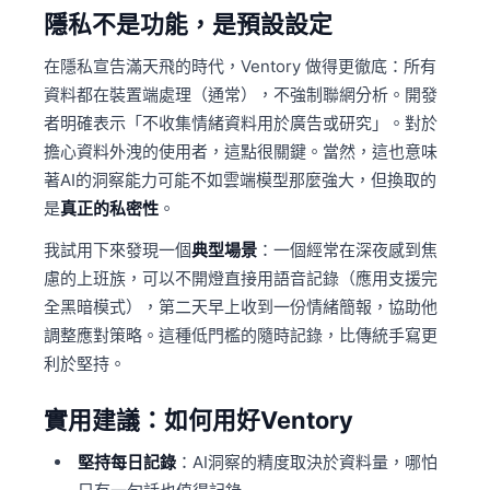
隱私不是功能，是預設設定
在隱私宣告滿天飛的時代，Ventory 做得更徹底：所有
資料都在裝置端處理（通常），不強制聯網分析。開發
者明確表示「不收集情緒資料用於廣告或研究」。對於
擔心資料外洩的使用者，這點很關鍵。當然，這也意味
著AI的洞察能力可能不如雲端模型那麼強大，但換取的
是
真正的私密性
。
我試用下來發現一個
典型場景
：一個經常在深夜感到焦
慮的上班族，可以不開燈直接用語音記錄（應用支援完
全黑暗模式），第二天早上收到一份情緒簡報，協助他
調整應對策略。這種低門檻的隨時記錄，比傳統手寫更
利於堅持。
實用建議：如何用好Ventory
堅持每日記錄
：AI洞察的精度取決於資料量，哪怕