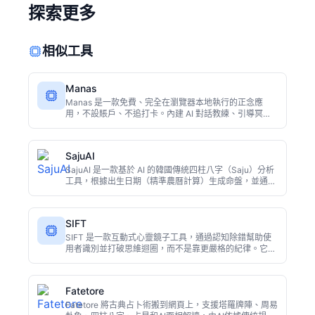
探索更多
相似工具
Manas
Manas 是一款免費、完全在瀏覽器本地執行的正念應
用，不設賬戶、不追打卡。內建 AI 對話教練、引導冥
想、呼吸練習、日記回顧、鳥鳴聲療愈，併為神經多樣性
人群提供了針對性設計。
SajuAI
SajuAI 是一款基於 AI 的韓國傳統四柱八字（Saju）分析
工具，根據出生日期（精準農曆計算）生成命盤，並通過
AI 進行多語言解讀（支援西班牙語、葡萄牙語、印尼語、
日語、英語）。它還提供10頁插畫版聖神報告與情侶相容
性（Gunghap）分析，幫助使用者瞭解命運與關係匹
SIFT
配。
SIFT 是一款互動式心靈鏡子工具，通過認知除錯幫助使
用者識別並打破思維迴圈，而不是靠更嚴格的紀律。它適
合那些感到陷入精神凍結或拖延狀態的使用者，提供一種
跳出迴圈的新視角。
Fatetore
Fatetore 將古典占卜術搬到網頁上，支援塔羅牌陣、周易