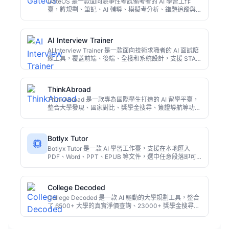
GateOS 是一款面向競爭性考試備考者的 AI 學習工作
臺，將規劃、筆記、AI 輔導、模擬考分析、錯題追蹤與複
習流程整合在一個平臺上。學生無需在多個應用間切換，
即可掌握備考全域性，通過資料洞察持續改進學習策略，
適合考研、公考、資格考試等使用者。
AI Interview Trainer
AI Interview Trainer 是一款面向技術求職者的 AI 面試陪
練工具，覆蓋前端、後端、全棧和系統設計，支援 STAR
行為面試法，提供即時評分、語音作答與進度追蹤，免費
版即可開始練習。
ThinkAbroad
ThinkAbroad 是一款專為國際學生打造的 AI 留學平臺，
整合大學發現、國家對比、獎學金搜尋、簽證導航等功
能。通過 AI 與相似學生經驗結合，解決留學資訊碎片化
問題，幫助使用者更高效地做出留學決策。
Botlyx Tutor
Botlyx Tutor 是一款 AI 學習工作臺，支援在本地匯入
PDF、Word、PPT、EPUB 等文件，選中任意段落即可
進行解釋、翻譯、總結或生成測驗。無需訂閱，可自帶
OpenAI、Claude 等 API 金鑰，或通過 Ollama 本地執
行。隱私優先，適合學生與研究人員。
College Decoded
College Decoded 是一款 AI 驅動的大學規劃工具，整合
了 6500+ 大學的真實淨價查詢、23000+ 獎學金搜尋、
AP/CLEP 學分優化、SAT/ACT 備考、職業探索和 AI 諮
詢，每月僅需 $19，替代傳統昂貴的私人顧問。