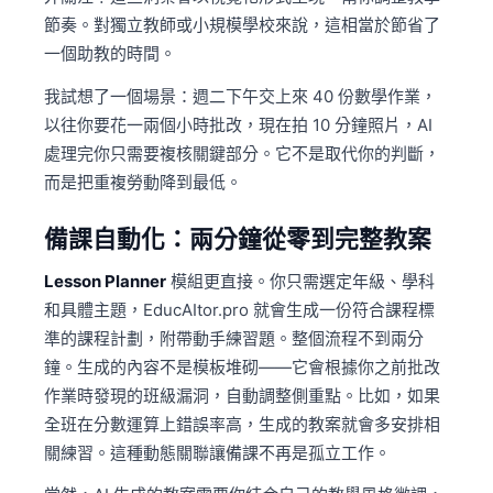
節奏。對獨立教師或小規模學校來說，這相當於節省了
一個助教的時間。
我試想了一個場景：週二下午交上來 40 份數學作業，
以往你要花一兩個小時批改，現在拍 10 分鐘照片，AI
處理完你只需要複核關鍵部分。它不是取代你的判斷，
而是把重複勞動降到最低。
備課自動化：兩分鐘從零到完整教案
Lesson Planner
模組更直接。你只需選定年級、學科
和具體主題，EducAItor.pro 就會生成一份符合課程標
準的課程計劃，附帶動手練習題。整個流程不到兩分
鐘。生成的內容不是模板堆砌——它會根據你之前批改
作業時發現的班級漏洞，自動調整側重點。比如，如果
全班在分數運算上錯誤率高，生成的教案就會多安排相
關練習。這種動態關聯讓備課不再是孤立工作。