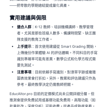
——把零散的學期總結變成量化資產。
實用建議與侷限
適合人群
：K-12 教師、培訓機構講師、教學管理
者。尤其是那些班級人數多、備課時間緊、缺乏團
隊支援的教育工作者。
上手提示
：首次使用建議從 Smart Grading 開始，
上傳幾份作業體驗 AI 的評估邏輯。不同科目的手寫
識別準確率可能有差異，數學公式和化學方程式需
要先測試。
注意事項
：目前依賴手寫識別，對潦草字跡或複雜
圖表效果會打折扣。另外，教案和評估建議只作為
參考，最終教學決定仍需教師把關。
EducAItor.pro 目前的定價模式尚未公開詳細分層，但
推測會提供免費試用或基礎功能免費用，高階功能（如
批量批改、深度分析）可能收費。從產品成熟度來看，