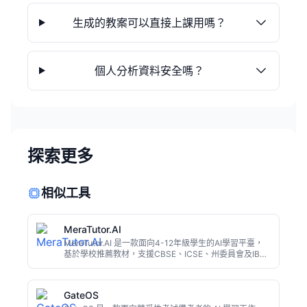
生成的教案可以直接上課用嗎？
個人分析資料安全嗎？
探索更多
相似工具
MeraTutor.AI
MeraTutor.AI 是一款面向4-12年級學生的AI學習平臺，
基於學校推薦教材，支援CBSE、ICSE、州委員會及IB等
課程體系，提供個性化輔導、練習題生成、答疑和手寫答
案評估。家長可實時監督進度，AI內建安全過濾，24/7可
用，全球已有5萬+學生使用，免費即可開始。
GateOS