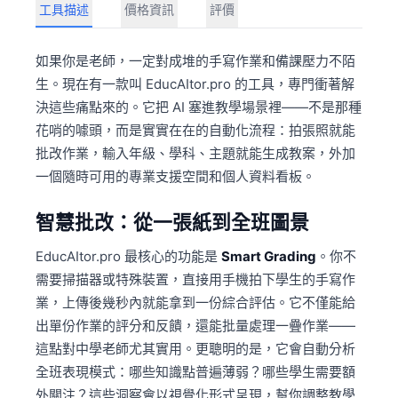
工具描述
價格資訊
評價
如果你是老師，一定對成堆的手寫作業和備課壓力不陌
生。現在有一款叫 EducAItor.pro 的工具，專門衝著解
決這些痛點來的。它把 AI 塞進教學場景裡——不是那種
花哨的噱頭，而是實實在在的自動化流程：拍張照就能
批改作業，輸入年級、學科、主題就能生成教案，外加
一個隨時可用的專業支援空間和個人資料看板。
智慧批改：從一張紙到全班圖景
EducAItor.pro 最核心的功能是
Smart Grading
。你不
需要掃描器或特殊裝置，直接用手機拍下學生的手寫作
業，上傳後幾秒內就能拿到一份綜合評估。它不僅能給
出單份作業的評分和反饋，還能批量處理一疊作業——
這點對中學老師尤其實用。更聰明的是，它會自動分析
全班表現模式：哪些知識點普遍薄弱？哪些學生需要額
外關注？這些洞察會以視覺化形式呈現，幫你調整教學