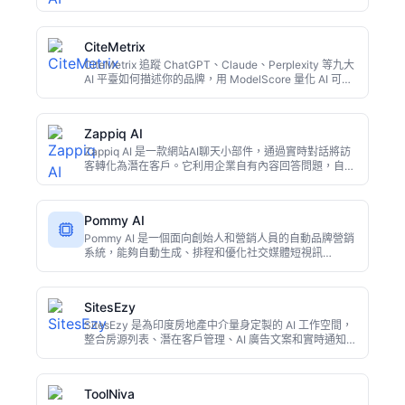
成真實引用，配合AI可見性追蹤、社交發布、GEO優化和
無程式碼應用搭建，一站式提升AI時代的品牌存在感。
CiteMetrix
CiteMetrix 追蹤 ChatGPT、Claude、Perplexity 等九大
AI 平臺如何描述你的品牌，用 ModelScore 量化 AI 可見
度，提前發現幻覺，並對比競品在 AI 回答中的聲量。面
向營銷團隊，彌補傳統 SEO 的盲區，方法論完全公開。
Zappiq AI
Zappiq AI 是一款網站AI聊天小部件，通過實時對話將訪
客轉化為潛在客戶。它利用企業自有內容回答問題，自動
捕獲線索詳情併傳送到郵箱，無需人工坐席。適合
SaaS、電商等希望自動化售前諮詢的網站。提供免費試
用。
Pommy AI
Pommy AI 是一個面向創始人和營銷人員的自動品牌營銷
系統，能夠自動生成、排程和優化社交媒體短視訊
（Reels/Shorts）和視訊廣告活動，無需人工干預。它學
習品牌語調、設計創意素材、精準定位受眾並實現跨平臺
分發，幫助團隊以自動化方式擴大增長。
SitesEzy
SitesEzy 是為印度房地產中介量身定製的 AI 工作空間，
整合房源列表、潛在客戶管理、AI 廣告文案和實時通知。
免費版提供 50 個 AI 積分，幫助中介快速生成營銷內容並
跟進客戶，提升成交效率。
ToolNiva