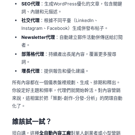
SEO代理
：生成WordPress優化的文章，包含關鍵
詞、內鏈和元描述。
社交代理
：根據不同平臺（LinkedIn、
Instagram、Facebook）生成併發布帖子。
Newsletter代理
：自動建立郵件活動併傳送給訂閱
者。
部落格代理
：持續產出長尾內容，覆蓋更多搜尋
詞。
增長代理
：提供報告和優化建議。
所有內容都在一個儀表盤裡規劃、生成、排期和釋出。
你設定好主題和頻率，代理們就開始幹活。對內容營銷
來說，這相當於把「策劃-創作-分發-分析」的閉環自動
化了。
誰該試一試？
坦白講，這種
全自動內容工廠
對單人創業者或小型營銷