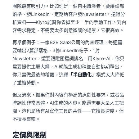
團隊最有吸引力。比如你是一個自由職業者，要維護部
落格、發LinkedIn、定期給客戶發Newsletter，還得分
析資料——Klyro能幫你省掉至少一半的手動工作。對內
容需求穩定、不需要太多創意微調的場景，它很高效。
再舉個例子：一家B2B SaaS公司的內容經理，每週需
要輸出2篇部落格、3條LinkedIn帖子、1封
Newsletter，還要跟蹤關鍵詞排名。用Klyro-AI，你只
需要提供主題大綱，AI就能生成初稿並自動排期釋出，
你只需做最後的稽覈。這種
「半自動化」
模式大大降低
了重複勞動。
但反過來，如果你對內容有極高的原創性要求，或者品
牌調性非常具體，AI生成的內容可能還需要大量人工把
關。這也是所有AI寫作工具的共性——它擅長速度，但
不擅長靈魂。
定價與限制