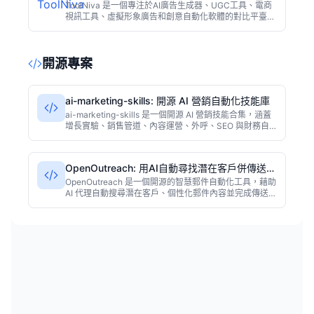
ToolNiva 是一個專注於AI廣告生成器、UGC工具、電商
視訊工具、虛擬形象廣告和創意自動化軟體的對比平臺。
幫助營銷人員和電商賣家快速篩選合適的AI工具，節省調
研時間。支援多維度比較，介面簡潔，完全免費使用。
開源專案
ai-marketing-skills: 開源 AI 營銷自動化技能庫
ai-marketing-skills 是一個開源 AI 營銷技能合集，涵蓋
增長實驗、銷售管道、內容運營、外呼、SEO 與財務自
動化。它用 Python 實現，幫助營銷團隊和獨立開發者將
分散的 AI 能力組合成完整的工作流，快速驗證並落地營
銷自動化。
OpenOutreach: 用AI自動尋找潛在客戶併傳送郵
件
OpenOutreach 是一個開源的智慧郵件自動化工具，藉助
AI 代理自動搜尋潛在客戶、個性化郵件內容並完成傳送。
開發者只需描述產品與目標市場，AI 便能自主完成從線索
發現到觸達的全流程。本文深入介紹其核心功能、使用場
景與部署要點。