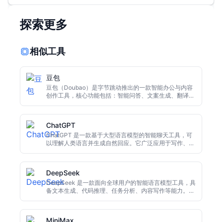
探索更多
相似工具
豆包
豆包（Doubao）是字节跳动推出的一款智能办公与内容
创作工具，核心功能包括：智能问答、文案生成、翻译润
色、PPT 自动生成、Excel 分析、图像创作、音视频辅助
处理等。依托字节的大模型能力，豆包在中文理解、写
作、数据处理和创意生成方面表现出色，是国内广泛使用
ChatGPT
的 AI 办公工具之一。
ChatGPT 是一款基于大型语言模型的智能聊天工具，可
以理解人类语言并生成自然回应。它广泛应用于写作、翻
译、办公自动化、代码生成、学习问答等场景，能够快速
提升个人和团队的工作效率。
DeepSeek
DeepSeek 是一款面向全球用户的智能语言模型工具，具
备文本生成、代码推理、任务分析、内容写作等能力。与
传统 AI 工具相比，它更强调高效推理与高性价比，尤其
在编程问答、技术场景、数据分析等方面表现突出。
MiniMax