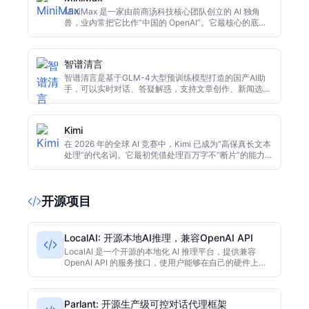
MiniMax 是一家由前商汤科技核心团队创立的 AI 独角
兽，业内常把它比作“中国的 OpenAI”。它最核心的底层
是自研的 abab 系列大模型。与其他只擅长处理文字的 AI
不同，MiniMax 在语音、视觉和逻辑推理三个维度上走
得非常均衡。如果你在寻找一个说话不生硬、生成的视频
智谱清言
不“鬼畜”且能深度理解复杂指令的 AI 工具，它基本就是
国内的首选。
智谱清言是基于GLM-4大型预训练模型打造的国产AI助
手，可以实时对话、答疑解惑，支持文章创作、新闻选
题、PPT大纲、程序编写等多种功能。它擅长理解上下
文，并提供高质量的创意写作和代码生成服务，是一款面
向中文用户的智能生产力工具。
Kimi
在 2026 年的全球 AI 竞赛中，Kimi 已成为“高保真长文本
处理”的代名词。它最初凭借处理百万字不“断片”的能力
切入市场，而现在的 Kimi 已经进化为一个拥有深度推理
能力的智能系统。它最核心的竞争力在于：当其他模型在
面对海量文档感到“困惑”时，Kimi 能够像经验丰富的研究
开源项目
员一样，在几秒钟内穿透数十万行代码或上千页财报，精
准定位逻辑关键点。
LocalAI: 开源本地AI推理，兼容OpenAI API
LocalAI 是一个开源的本地化 AI 推理平台，提供兼容
OpenAI API 的服务接口，使用户能够在自己的硬件上运
行多种大型语言模型和生成模型。
Parlant: 开源生产级可控对话代理框架