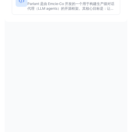
Parlant 是由 Emcie‑Co 开发的一个用于构建生产级对话
代理（LLM agents）的开源框架。其核心目标是：让代
理“按规矩”工作，而不仅仅依赖提示工程（prompt
engineering）。在传统方法中，开发者往往写大量系统
提示、调优 LLM 行为，而 Parlant 提供结构化的行为指
南（guidelines）、对话旅程（journeys）、工具调用
（tool integration）等机制，力求在实际 客户场景下获
得更稳定、可控的对话代理表现。