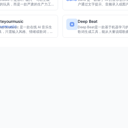
”的玩具，而是一款严肃的生产力工
户通过文字提示、音频录入或图
它允许你在时间轴上像编辑 MIDI 一
方式，即可快速生成完整歌曲。Su
辑人声，提供接近真人的呼吸感和唱
置先进的深度学习音乐模型，自
接对标 Synthesizer V，支持作为
律、节奏和人声等元素，免去乐
ateyourmusic
Deep Beat
挂载到宿主软件（DAW）中。
过程。该平台面向专业音乐人、
ateyourmusic 是一款在线 AI 音乐生
者以及普通用户，旨在激发无限
Deep Beat是一款基于机器学习
具，只需输入风格、情绪或歌词，即
感，帮助用户用简单直观的方式
歌词生成工具，能从大量说唱歌
动生成伴奏和人声。无需音乐基础，
感到成曲的全过程。
并组合押韵歌词。支持关键词注
内容创作者、个人爱好者和商业项目
生成有韵味的说唱段落，适合词
制作原创音乐。
唱爱好者和音乐创作者激发灵感