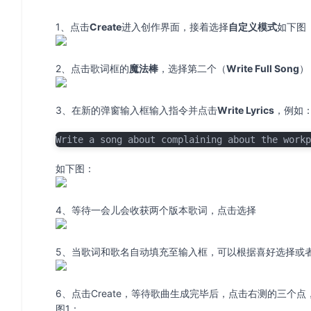
1、点击
Create
进入创作界面，接着选择
自定义模式
如下图
2、点击歌词框的
魔法棒
，选择第二个（
Write Full Song
）
3、在新的弹窗输入框输入指令并点击
Write Lyrics
，例如
Write a song about complaining about the workp
如下图：
4、等待一会儿会收获两个版本歌词，点击选择
5、当歌词和歌名自动填充至输入框，可以根据喜好选择或
6、点击Create，等待歌曲生成完毕后，点击右测的三个点，
图1：