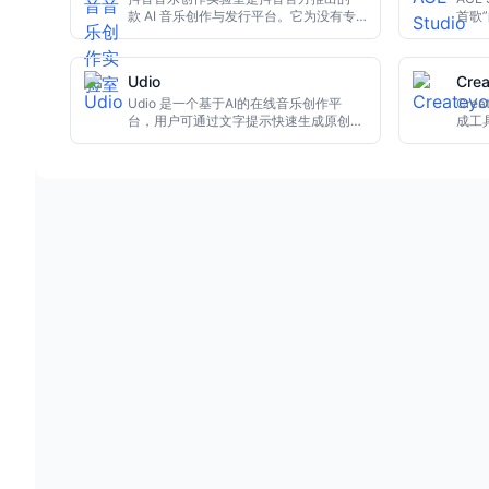
款 AI 音乐创作与发行平台。它为没有专
首歌
业背景的音乐爱好者提供了一套完整的工
具。
具链，从智能作词、AI作曲、自动编曲混
样编
音到一键发布全流程覆盖。用户只需在界
腔，直
Udio
Cre
面中输入歌词草案、主题关键词或参考曲
插件
目，系统就能自动生成符合要求的歌曲 。
Udio 是一个基于AI的在线音乐创作平
Cre
官方宣传抖音音乐创作实验室“零门槛”面
台，用户可通过文字提示快速生成原创歌
成工
向所有用户免费开放，让创作者可以轻松
曲，支持歌词创作、多风格转换和音轨编
可自
尝试多种风格——包括流行、古风、电子
辑，并提供免费体验与付费升级选项。
适合
等多元曲风。
快速