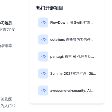
热门开源项目
FlowDown: 用 Swift 打造的开源 AI 写作与翻译工具
学习连胜
，
意志力”变
octelium: 自托管的零信任访问与 AI 网关一体平台
语者非常
pentagi: 自主 AI 代理自动化渗透测试
Summer2027实习汇总: GitHub 高星实习信息仓库
awesome-ai-security: AI安全开源资源合集
其涉及医
作为入门和