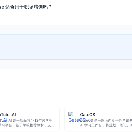
Verse 适合用于职场培训吗？
Tutor.AI
GateOS
aTutor.AI 是一款面向4-12年级学生
GateOS 是一款面向竞争性考试
I学习平台，基于学校推荐教材，支持
AI 学习工作台，将规划、笔记、A
E、ICSE、州委员会及IB等课程体
导、模拟考分析、错题追踪与复