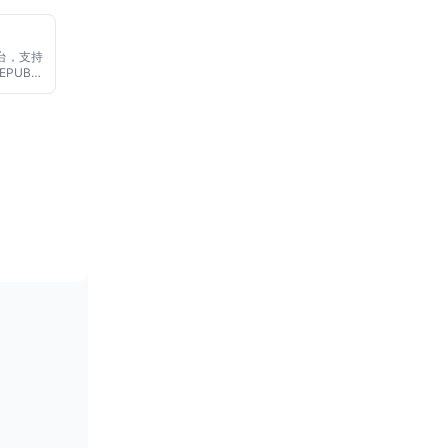
个应用间
数据洞察
公考、资
工作台，支持
EPUB
解释、翻
，可自带
，或通过
适合学生