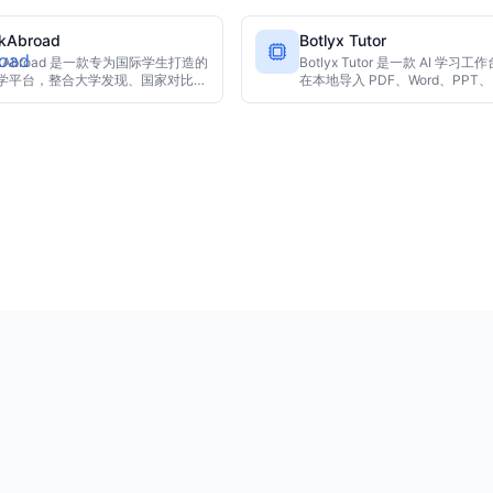
提供个性化辅导、练习题生成、答疑
合在一个平台上。学生无需在多
写答案评估。家长可实时监督进度，
切换，即可掌握备考全局，通过
nkAbroad
Botlyx Tutor
内置安全过滤，24/7可用，全球已有5
持续改进学习策略，适合考研、
学生使用，免费即可开始。
nkAbroad 是一款专为国际学生打造的
格考试等用户。
Botlyx Tutor 是一款 AI 学习
 留学平台，整合大学发现、国家对比、
在本地导入 PDF、Word、PPT、
金搜索、签证导航等功能。通过 AI
等文档，选中任意段落即可进行
似学生经验结合，解决留学信息碎片
译、总结或生成测验。无需订阅
题，帮助用户更高效地做出留学决
OpenAI、Claude 等 API 密钥
Ollama 本地运行。隐私优先，
与研究人员。