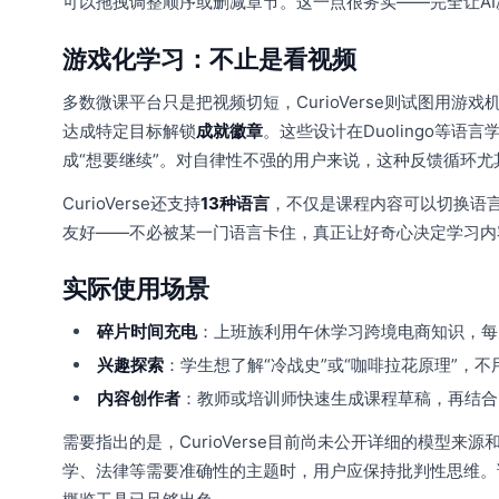
可以拖拽调整顺序或删减章节。这一点很务实——完全让A
游戏化学习：不止是看视频
多数微课平台只是把视频切短，CurioVerse则试图用
达成特定目标解锁
成就徽章
。这些设计在Duolingo等
成“想要继续”。对自律性不强的用户来说，这种反馈循环尤
CurioVerse还支持
13种语言
，不仅是课程内容可以切换语言
友好——不必被某一门语言卡住，真正让好奇心决定学习内
实际使用场景
碎片时间充电
：上班族利用午休学习跨境电商知识，每
兴趣探索
：学生想了解“冷战史”或“咖啡拉花原理”，
内容创作者
：教师或培训师快速生成课程草稿，再结合
需要指出的是，CurioVerse目前尚未公开详细的模型
学、法律等需要准确性的主题时，用户应保持批判性思维。