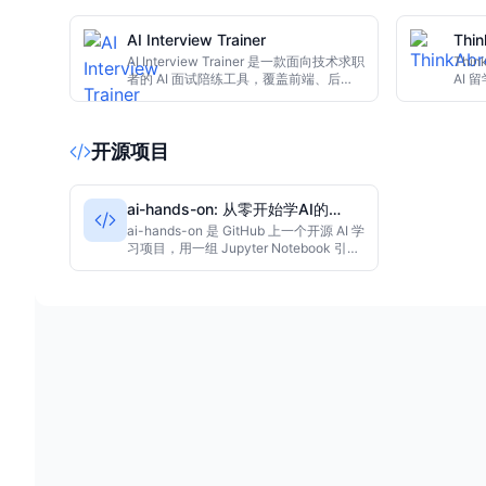
职业路线图，一次性付费₹99即可解锁完
系，
整报告。
和手
AI Interview Trainer
Thi
AI
AI Interview Trainer 是一款面向技术求职
万+
Thi
者的 AI 面试陪练工具，覆盖前端、后
AI
端、全栈和系统设计，支持 STAR 行为面
奖学
试法，提供即时评分、语音作答与进度追
与相
踪，免费版即可开始练习。
化问
开源项目
策。
ai-hands-on: 从零开始学AI的
Notebook合集
ai-hands-on 是 GitHub 上一个开源 AI 学
习项目，用一组 Jupyter Notebook 引导
初学者从数学、PyTorch 到神经网络，一
路动手实践。仓库有 1300+ Star，适合
想系统入门 AI 又偏好实践路线的学习
者。