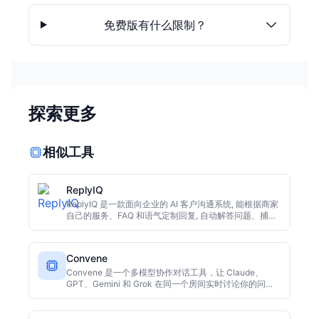
免费版有什么限制？
探索更多
相似工具
ReplyIQ
ReplyIQ 是一款面向企业的 AI 客户沟通系统, 能根据商家
自己的服务、FAQ 和语气定制回复, 自动解答问题、捕获
潜在客户, 并把重要咨询转接至 WhatsApp 或邮箱。通过
简单的聊天组件或页面, 商家即可实现 7x24 小时在线, 避
免因回复慢流失客户。
Convene
Convene 是一个多模型协作对话工具，让 Claude、
GPT、Gemini 和 Grok 在同一个房间实时讨论你的问
题。与多模型并列输出不同，它们会互相反驳、补充，帮
你从多角度拆解复杂问题。适合头脑风暴和决策分析。