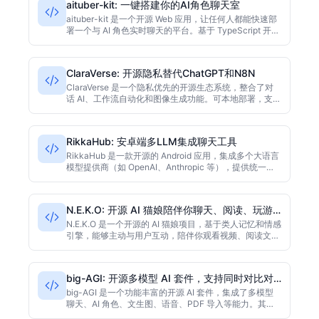
aituber-kit: 一键搭建你的AI角色聊天室
aituber-kit 是一个开源 Web 应用，让任何人都能快速部
署一个与 AI 角色实时聊天的平台。基于 TypeScript 开
发，支持多种角色设定和语音合成，适合虚拟主播、陪伴
聊天、角色扮演等场景。项目在 GitHub 上已获 1000+
Stars，上手简单，无需深厚编程基础。
ClaraVerse: 开源隐私替代ChatGPT和N8N
ClaraVerse 是一个隐私优先的开源生态系统，整合了对
话 AI、工作流自动化和图像生成功能。可本地部署，支持
桌面和移动端，旨在替代 ChatGPT、Claude、N8N 和
ImageGen，让用户完全掌控自己的数据和计算资源。
RikkaHub: 安卓端多LLM集成聊天工具
RikkaHub 是一款开源的 Android 应用，集成多个大语言
模型提供商（如 OpenAI、Anthropic 等），提供统一聊
天界面。支持多模型切换、对话历史和自定义 API 端点，
适合在移动端体验不同 AI 助手。代码开源在 GitHub，由
Kotlin 编写，已获超 5000 星。
N.E.K.O: 开源 AI 猫娘陪伴你聊天、阅读、玩游
戏
N.E.K.O 是一个开源的 AI 猫娘项目，基于类人记忆和情感
引擎，能够主动与用户互动，陪伴你观看视频、阅读文
章、听音乐、玩游戏。项目在 GitHub 上拥有 1600+ 星
标，Python 实现，适合二次开发和个性化定制。
big-AGI: 开源多模型 AI 套件，支持同时对比对
话
big-AGI 是一个功能丰富的开源 AI 套件，集成了多模型
聊天、AI 角色、文生图、语音、PDF 导入等能力。其
Beam 功能支持并排对比多个模型的回答，适合开发者深