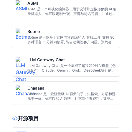
ASMI
ASMI 是一个可视化编辑器，用于设计带虚拟形象的 AI 聊
天机器人。你可以定制外观、声音与对话逻辑，并通过
MCP 集成到 Claude Code、Cursor 等编码工具，最终
部署在自己的服务器上，数据完全自主可控。适合希望摆
脱厂商锁定的开发者和团队。
Botme
Botme 是一款基于官网内容训练的 AI 客服工具, 支持 90
多种语言, 5 分钟内部署, 能自动回答客户问题、预约会
议、获取线索等, 并提供引用来源避免幻觉。
LLM Gateway Chat
LLM Gateway Chat 是一个集成了超过210种AI模型（包
括GPT、Claude、Gemini、Grok、DeepSeek等）的聊
天平台，支持对话中切换模型、多模态生成和答案对比。
订阅起价$9/月，或按量付费，一个余额覆盖所有模型。
Chaaaaa
Chaaaaa 是一款轻量级 AI 聊天助手，集搜索、对话和游
戏于一体。你可以和 AI 聊天、让它帮忙查资料，甚至和
它玩小游戏，或者邀请朋友一起对战。界面极简，上手零
门槛，适合休闲娱乐和轻量信息获取。
开源项目