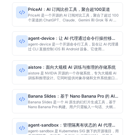
PriceAI：AI 订阅比价工具，聚合超100渠道
PriceAI 是一个开源的 AI 订阅对比工具，聚合了超过 100
个渠道的 ChatGPT、Claude、Gemini 和 Grok 等 AI 服
务价格，实时展示最低价、库存状态和直接购买链接，帮
助用户快速找到最具性价比的订阅渠道。项目使用
TypeScript 开发，目前星标数（采集时）为 1212。
agent-device：让 AI 代理通过命令行操控移动
设备
agent-device 是一个开源命令行工具，旨在让 AI 代理通
过 CLI 直接控制 iOS 和 Android 设备。它使用
TypeScript 构建，支持点击、滑动和文本输入等基本操
作，易于集成到自动化流程中，适合需要 AI 与真实移动
设备交互的开发者和测试人员。该项目采用 MIT 许可
aistore：面向大规模 AI 训练与推理的存储系统
证，目前 GitHub 星标数为 2916。
aistore 是 NVIDIA 开源的一个存储系统，专为大规模 AI
训练和推理设计。它同时提供对象存储和文件系统接口，
可扩展到数百 PB，并与主流 AI 框架深度集成，旨在消除
数据瓶颈。项目主要使用 Go 语言开发，基于 MIT 许可证
发布。截至采集时，该项目在 GitHub 上获得了1881个星
Banana Slides：基于 Nano Banana Pro 的 AI
标。本文介绍其核心架构、典型用例和入门实用技巧。
原生幻灯片生成器
Banana Slides 是一个 AI 原生的幻灯片生成工具，基于
Nano Banana Pro 构建。用户只需输入一句话、大纲或
上传文档，即可生成带有转场效果、可提取文本和可选 AI
配音旁白的可编辑 PPTX 或 PDF 演示文稿。支持本地运
行或 Docker 部署，采用 AGPL-3.0 许可证（标注为非商
agent-sandbox：管理隔离有状态的 AI 代理运
业用途）。主要使用 Python 和 React 开发，截至收录时
行时
拥有14,811颗星。
agent-sandbox 是 Kubernetes SIG 旗下的开源项目，用