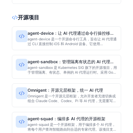
六成问题，并在需要人工时提供完整上下文，减少客户重
复描述，显著提升客服响应效率。
开源项目
agent-device：让 AI 代理通过命令行操控移动
设备
agent-device 是一个开源命令行工具，旨在让 AI 代理通
过 CLI 直接控制 iOS 和 Android 设备。它使用
TypeScript 构建，支持点击、滑动和文本输入等基本操
作，易于集成到自动化流程中，适合需要 AI 与真实移动
设备交互的开发者和测试人员。该项目采用 MIT 许可
agent-sandbox：管理隔离有状态的 AI 代理运
证，目前 GitHub 星标数为 2916。
行时
agent-sandbox 是 Kubernetes SIG 旗下的开源项目，用
于管理隔离、有状态、单例的 AI 代理运行时。采用 Go
语言开发，提供声明式 API 和 CRDs，简化代理的部署与
运维。该项目适合需要长期运行、持久状态的 AI 应用，
目前在 GitHub 上已获得超过 3100 颗星。
Omnigent：开源元层框架，统一 AI 代理
Omnigent 是一个开源元层框架，允许开发者无缝切换或
组合 Claude Code、Codex、Pi 等 AI 代理，无需重写集
成代码。提供策略控制、沙箱隔离和跨设备实时协作功
能。以 Python 为主要语言，采用 Apache-2.0 许可证，
在采集时拥有2562个星标，适合需要多代理协调的开发
agent-squad：编排多 AI 代理的开源框架
团队。
agent-squad 是一个开源框架，用于编排多个 AI 代理，
将每个用户查询智能路由到合适的专家代理。该项目支持