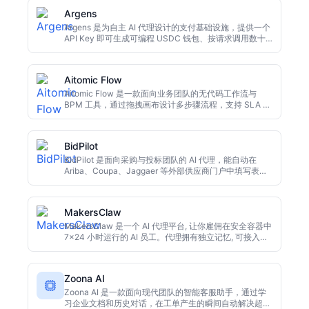
精力留给创造性工作。
Argens
Argens 是为自主 AI 代理设计的支付基础设施，提供一个
API Key 即可生成可编程 USDC 钱包、按请求调用数十
个 AI 服务，并支持跨链支付。其支出规则能在任何资金
流动前拦截超额行为。目前已在 Stellar 主网上线，适合
希望让代理独立完成付费任务的开发者。
Aitomic Flow
Aitomic Flow 是一款面向业务团队的无代码工作流与
BPM 工具，通过拖拽画布设计多步骤流程，支持 SLA 跟
踪、自动升级、审计日志与分析报表。免费版可长期使
用，Pro 版每人每月 $29 起，适合 HR、财务、客服等需
要审批流转的部门。
BidPilot
BidPilot 是面向采购与投标团队的 AI 代理，能自动在
Ariba、Coupa、Jaggaer 等外部供应商门户中填写表
单、上传文件并保存草稿。它的审批门控机制确保任何提
交前都有人工复核，适合处理繁琐的供应商入驻流程。
MakersClaw
MakersClaw 是一个 AI 代理平台, 让你雇佣在安全容器中
7x24 小时运行的 AI 员工。代理拥有独立记忆, 可接入
Slack、Telegram 等工具, 预置客服、销售等场景, 按调
用付费。适合需要自动化重复工作的小团队和独立开发
者。
Zoona AI
Zoona AI 是一款面向现代团队的智能客服助手，通过学
习企业文档和历史对话，在工单产生的瞬间自动解决超过