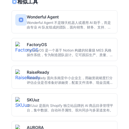
相似工具
Wonderful Agent
Wonderful Agent 不是聊天机器人或通用 AI 助手，而是
由专业 AI 队友组成的团队，面向销售、财务、支持、招
聘、营销、法律、数据、IT、运营、产品、工程和高管支
持等真实业务功能。每个代理设计为接入公司现有工具，
学习业务上下文，完成实际工作，并具备审计日志、引用
FactoryOS
和人工交接机制。
FactoryOS 是一个基于 Notion 构建的轻量级 MES 风格
操作系统，专为制造团队设计。它可跟踪生产、质量、成
本、可持续性、人力和供应链六大领域的 35 个工业
KPI，并利用 Groq 提供免费 AI 诊断，自动检测偏差并生
成包含根本原因和优先级的一键行动计划。该系统支持
RaiseReady
Measure、Diagnose、Act、Verify 的闭环流程，提供
Starter、Plant、Consultant 三个版本，价格分别为 149
RaiseReady 面向东南亚中小企业主，用融资就绪度打分
美元、379 美元和 749 美元，一次性付费，无订阅。设
评估企业是否准备好谈融资，配套文件清单、现金流规划
置仅需 15 分钟，支持英语和阿拉伯语。
和分国家路线图，帮企业把材料补齐再上谈判桌。
SKUuz
SKUuz 是面向 Shopify 独立站品牌的 AI 商品目录管理平
台，集中数据、自动补齐属性、双向同步与多渠道发布。
AURORA