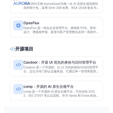
AURORA(又称 AuroraSeal)为每一次 AI 决策生成加密封
存的审计包，采用 SHA-256 哈希、RSA-2048 签名与
RFC 3161 可信时间戳，便于第三方独立核验。
OpesFlux
OpesFlux 是一体化企业管理平台，将销售 POS、库存、
会计、增值税申报、薪资与客户管理整合在同一系统中，
并内置英国税务合规，例如向 HMRC 的 MTD 增值税申
报。
开源项目
Casdoor：开源 UI 优先的身份与访问管理平台
Casdoor 是一个开源的、以 UI 为先的身份与访问管理平
台，定位为专门的认证服务器。它通过单一管理界面管理
用户、组织、应用和身份提供商，并支持 OAuth 2.0、
OIDC、SAML 2.0、CAS 和 LDAP 等协议。同时提供
WebAuthn、passkey、TOTP 双重认证、生物识别登
comp：开源的 AI 原生合规平台
录、SCIM 2.0 配置、基于角色的访问控制和多租户组织
模型。技术栈采用 React 前端和 Go 与 Beego 后端，可
comp 是一个开源的 AI 原生合规平台，可自动化 SOC
持久化到 MySQL、PostgreSQL 等数据库。项目以
2、ISO 27001 等认证流程。作为 Vanta 和 Drata 的自托
Apache-2.0 许可证开源。
管替代方案，它降低成本并保护数据安全。基于
TypeScript 构建，提供自动化证据收集、智能策略检查
和风险分析。适合重视数据主权和定制化的中型团队。