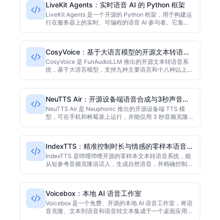
LiveKit Agents：实时语音 AI 的 Python 框架
LiveKit Agents 是一个开源的 Python 框架，用于构建运
行在服务器上的实时、可编程的语音 AI 参与者。它集成
了灵活的语音识别（STT）、大语言模型（LLM）和语音
合成（TTS），支持 WebRTC 传输、通过 SIP 的电话接
入、语义转折检测以及原生的 Model Context Protocol
CosyVoice：基于大语言模型的开源文本转语音
支持。该框架以 Python 为主要语言，采用 Apache-2.0
系统
许可证。
CosyVoice 是 FunAudioLLM 推出的开源文本转语音系
统，基于大语言模型，支持九种主要语言和十八种以上中
文方言，具备零样本声音克隆和跨语言说话人迁移能力。
流式推理首音频延迟约150毫秒，可通过指令调整语言、
情感、语速和音量。采用 Apache 2.0许可证，可在
NeuTTS Air：开源设备端语音合成与3秒声音克
ModelScope 和 HuggingFace 获取。
隆
NeuTTS Air 是 Neuphonic 推出的开源设备端 TTS 模
型，可在手机和树莓派上运行，并能仅用 3 秒音频克隆声
音。项目主要使用 Python 编写，基于 MIT 许可证发布。
该模型专为边缘设备设计，提供轻量级语音合成能力。
IndexTTS：精准控制时长与情感的零样本语音合
成
IndexTTS 是哔哩哔哩开源的零样本文本转语音系统，能
从短参考音频克隆说话人，生成自然语音，并精确控制音
频时长与情感。最新 IndexTTS2 系列解耦音色与情感，
支持跨语言合成，可用自然语言情感描述引导。基于
Apache 2.0 许可，主要使用 Python。
Voicebox：本地 AI 语音工作室
Voicebox 是一个免费、开源的本地 AI 语音工作室，将语
音克隆、文本到语音和语音转文本集成于一个桌面应用
中。它完全在本地运行，确保隐私安全，并提供全局听写