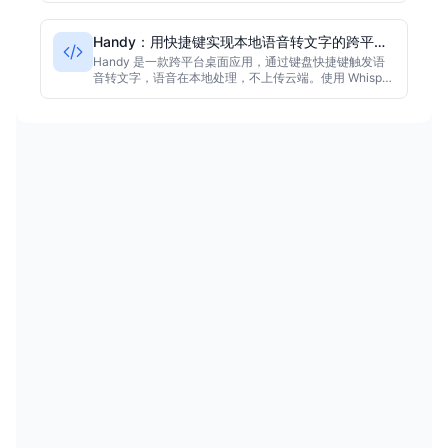
热键与 MCP 代理集成。项目采用 MIT 许可证，主要使用
TypeScript 开发。
Handy：用快捷键实现本地语音转文字的跨平台
应用
Handy 是一款跨平台桌面应用，通过键盘快捷键触发语
音转文字，语音在本地处理，不上传云端。使用 Whisper
或 Parakeet V3 模型和 Silero 语音活动检测。后端采用
Rust 和 Tauri，前端采用 React 和 Tailwind，支持
macOS、Windows 和 Linux，使用 MIT 许可证。截至采
集时，其 GitHub 星数为23022。