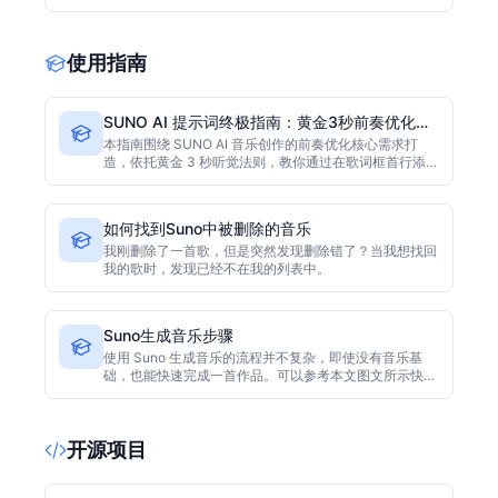
个维度打分，并附真实音频样本与三步匹配问答帮助按场
景选型。
使用指南
SUNO AI 提示词终极指南：黄金3秒前奏优化技
巧，4种开场公式提升播放率
本指南围绕 SUNO AI 音乐创作的前奏优化核心需求打
造，依托黄金 3 秒听觉法则，教你通过在歌词框首行添加
专属元标签（Metatags），打造 4 种个性化开场方式，
彻底告别流水线式前奏，适配短视频 BGM、原创歌曲、
氛围感配乐等各类创作场景，新手可直接套用提示词，快
如何找到Suno中被删除的音乐
速提升歌曲质感。
我刚删除了一首歌，但是突然发现删除错了？当我想找回
我的歌时，发现已经不在我的列表中。
Suno生成音乐步骤
使用 Suno 生成音乐的流程并不复杂，即使没有音乐基
础，也能快速完成一首作品。可以参考本文图文所示快速
创建属于自己的音乐。
开源项目