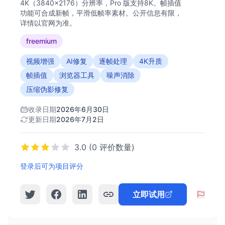
4K（3840×2176）分辨率，Pro 版支持8K。帧插值
功能可合成新帧，平滑低帧率素材。公开信息有限，
详情以官网为准。
freemium
视频增强
AI修复
逐帧处理
4K升质
帧插值
浏览器工具
噪声消除
压缩伪影修复
收录日期
2026年6月30日
更新日期
2026年7月2日
3.0 (0 评价数量)
登录后可为项目评分
立即试用