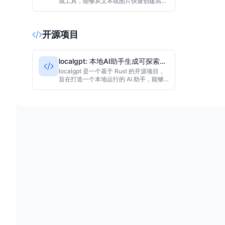
成工具，能够从文本或图片快速创建高质
量3D资产。适用于游戏开发、AR/VR和
工业设计，简化3D内容创作流程。
开源项目
localgpt: 本地AI助手生成可探索世
界
localgpt 是一个基于 Rust 的开源项目，
旨在打造一个本地运行的 AI 助手，能够
根据用户输入“梦想”出可探索的虚拟世
界。该项目将大语言模型与 3D 生成相结
合，为游戏开发、虚拟环境设计等场景提
供了一种实验性工具。目前处于早期阶
段，但创意方向引人注目。