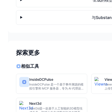
与Substa
探索更多
相似工具
InsideDCPulse
Vie
InsideDCPulse 是一个基于事件溯源的模
Vie
拟引擎和 MCP 服务器，专为 AI 代理设
上传
计。它通过确定性验证层和追加事件日
生成
志，有效防止 AI 幻觉和系统漂移，确保
师和
状态重建的可靠性，为多智能体系统提供
专业
Next3d
稳定基础。
Next3d是一款基于人工智能的3D模型生