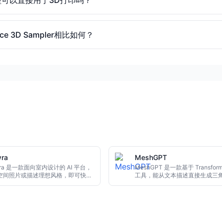
nce 3D Sampler相比如何？
wra
MeshGPT
wra 是一款面向室内设计的 AI 平台，
MeshGPT 是一款基于 Transforme
空间照片或描述理想风格，即可快速
工具，能从文本描述直接生成三
逼真的 3D 渲染图。适合房主、设计
模型。它利用大语言模型与几何
房产中介快速可视化改造方案，无需
出拓扑干净的 3D 资产，适用于
建模技能。
发、产品设计和虚拟现实场景。
建模技巧，输入文字即可快速获
格。