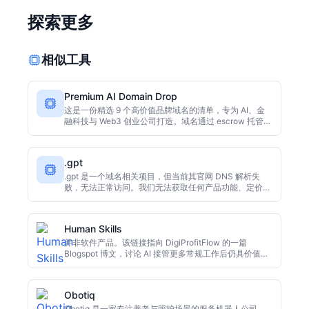
探索更多
相似工具
Premium AI Domain Drop
这是一份精选 9 个高价值品牌域名的清单，专为 AI、金
融科技与 Web3 创业公司打造。域名通过 escrow 托管安
全交易，支持即刻购买或起价 $500 竞拍，是寻找品牌资
产的不错参考。
.gpt
.gpt 是一个域名相关项目，但当前其官网 DNS 解析失
败，无法正常访问。我们无法获取任何产品功能、定价或
公司信息。建议用户以官方渠道为准，或等待网站恢复后
再行了解。
Human Skills
并非软件产品。该链接指向 DigiProfitFlow 的一篇
Blogspot 博文，讨论 AI 接管更多常规工作后仍具价值的
人类技能。复核时页面返回未找到，具体内容有限，可将
其视作观点文章而非工具。
Obotiq
Obotiq 是一家专注养老与照护场景的服务机器人公司，