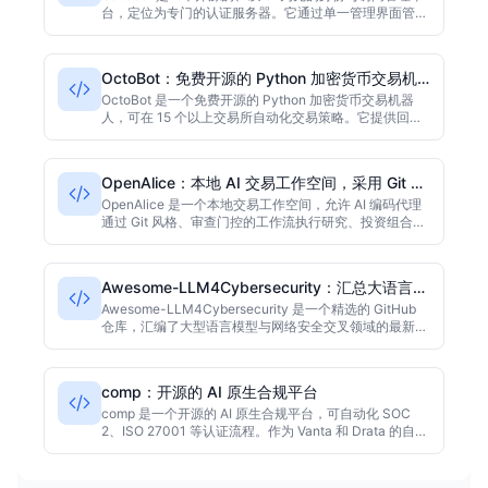
台，定位为专门的认证服务器。它通过单一管理界面管理
用户、组织、应用和身份提供商，并支持 OAuth 2.0、
OIDC、SAML 2.0、CAS 和 LDAP 等协议。同时提供
WebAuthn、passkey、TOTP 双重认证、生物识别登
OctoBot：免费开源的 Python 加密货币交易机
录、SCIM 2.0 配置、基于角色的访问控制和多租户组织
器人
模型。技术栈采用 React 前端和 Go 与 Beego 后端，可
OctoBot 是一个免费开源的 Python 加密货币交易机器
持久化到 MySQL、PostgreSQL 等数据库。项目以
人，可在 15 个以上交易所自动化交易策略。它提供回
Apache-2.0 许可证开源。
测、纸面交易和 Web 界面，帮助用户轻松管理交易。项
目采用 GPL-3.0 许可证，目前（采集时）在 GitHub 拥
有 6146 个星标。
OpenAlice：本地 AI 交易工作空间，采用 Git 式
审查工作流
OpenAlice 是一个本地交易工作空间，允许 AI 编码代理
通过 Git 风格、审查门控的工作流执行研究、投资组合管
理和经纪订单。项目主要使用 TypeScript 开发，采用
AGPL-3.0 许可证，在采集时获得5201个 GitHub 星标。
Awesome-LLM4Cybersecurity：汇总大语言模
型与网络安全交叉资源
Awesome-LLM4Cybersecurity 是一个精选的 GitHub
仓库，汇编了大型语言模型与网络安全交叉领域的最新论
文、工具、数据集和框架。该仓库由专家社区维护，据项
目描述，已获得超过 1600 个星标，是安全研究员和 AI
开发者快速了解或追踪前沿进展的重要资源。项目主要使
comp：开源的 AI 原生合规平台
用 JavaScript 编写，采用 MIT 许可证。
comp 是一个开源的 AI 原生合规平台，可自动化 SOC
2、ISO 27001 等认证流程。作为 Vanta 和 Drata 的自托
管替代方案，它降低成本并保护数据安全。基于
TypeScript 构建，提供自动化证据收集、智能策略检查
和风险分析。适合重视数据主权和定制化的中型团队。