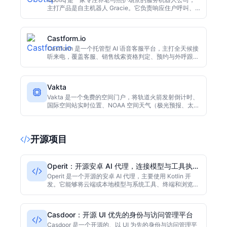
主打产品是自主机器人 Gracie。它负责响应住户呼叫、
运送邮件与用品、按时提醒预约、进行日常关怀问候等非
临床工作，把涉及临床判断的请求转交给护理人员。
Obotiq 将 Gracie 定位为减轻一线工作人员负担的助手，
Castform.io
让护理专业人员把更多时间留给住户本人。
Castform 是一个托管型 AI 语音客服平台，主打全天候接
听来电，覆盖客服、销售线索资格判定、预约与外呼跟进
等场景。产品通过安全 API 对接 CRM、ERP 与支付系
统，单一部署可以同时处理多路并发通话，并支持多语言
接待。官方称大多数团队借助预置模板和详尽文档，可在
Vakta
约 30 至 60 分钟内上线首个语音客服，后台提供实时通
话分析、使用数据与优化建议。计费公开为 7 天免费试
Vakta 是一个免费的空间门户，将轨道火箭发射倒计时、
用，之后按月订阅，另按 AI 实际通话分钟数叠加计费；
国际空间站实时位置、NOAA 空间天气（极光预报、太阳
具体价格以官网为准。
风）、2026 天空日历、基于位置的今晚观星指南以及
Ask Vakta AI 问答整合于一处。无需注册，无付费墙，面
向所有仰望星空的人。
开源项目
Operit：开源安卓 AI 代理，连接模型与工具执行
真实任务
Operit 是一个开源的安卓 AI 代理，主要使用 Kotlin 开
发。它能够将云端或本地模型与系统工具、终端和浏览器
连接起来，从而执行真实的用户任务。该项目在采集时拥
有 5669 个 GitHub 星标，采用 Other 许可证。
Casdoor：开源 UI 优先的身份与访问管理平台
Casdoor 是一个开源的、以 UI 为先的身份与访问管理平