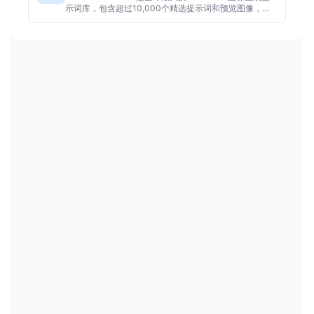
示词库，包含超过10,000个精选提示词和预览图像，支
持16种语言，完全开源免费。它帮助用户快速掌握提示工
程技巧，释放AI绘画潜力，是文生图领域不可多得的资源
库。