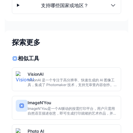
支持哪些国家或地区？
探索更多
相似工具
VisionAI
VisionAI 是一个专注于高分辨率、快速生成的 AI 图像工
具，集成了 Photomaker 技术，支持无审查内容创作。无
需订阅，即开即用，适合需要快速视觉输出的设计师和实
验性艺术创作者。
ImageN'You
ImageN'You是一个AI驱动的按需打印平台，用户只需用
自然语言描述创意，即可生成打印就绪的艺术作品，并在
T恤、卫衣、马克杯等实物模型上实时预览。无需设计技
能，无最小订单量，从欧洲发货，适合制作礼品、个人周
边或实现心中珍藏的设计。
Photo AI