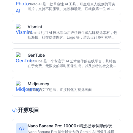
Photo AI 是一款革命性 AI 工具，可生成真人级别的写实
照片，支持不同服装、光照和场景。它就像第一位 AI 摄
影师，只需描述即可自动构图，适合内容创作者、营销人
员和普通用户快速获得高质量人像。
Vismint
Vismint 利用 AI 技术帮助用户快速生成品牌视觉素材，包
括海报、社交媒体图片、Logo 等，适合设计师和营销人
员使用。
GenTube
GenTube 是一个专注于 AI 艺术创作的在线平台，其特色
在于免费、无限次的即时图像生成，以及独特的社交化创
作体验。用户无需任何美术或技术背景，只要输入文字描
述，几秒钟内即可生成令人惊艳的 AI 图片，并能方便地
分享作品、探索他人的创意世界。这个平台旨在降低创作
Midjourney
门槛，让每个人都可以将脑海中的灵感瞬间变为可视化的
艺术作品。
把抽象的文字想法，直接转化为视觉画面
开源项目
Nano Banana Pro: 10000+精选提示词助你玩转
Gemini图像生成
Nano Banana Pro 是全球最大的 Gemini AI 图像生成提