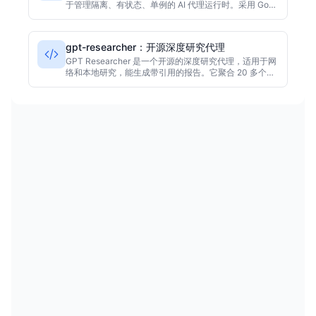
于管理隔离、有状态、单例的 AI 代理运行时。采用 Go
语言开发，提供声明式 API 和 CRDs，简化代理的部署与
运维。该项目适合需要长期运行、持久状态的 AI 应用，
目前在 GitHub 上已获得超过 3100 颗星。
gpt-researcher：开源深度研究代理
GPT Researcher 是一个开源的深度研究代理，适用于网
络和本地研究，能生成带引用的报告。它聚合 20 多个来
源，生成 2000 字以上的报告，并减少幻觉。基于
Python，采用 Apache-2.0 许可证。截至采集时拥有
27,864 颗星。