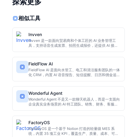
探索更多
相似工具
Invven
Invven 是一款面向贸易商和个体工匠的 AI 业务管理工
具，支持语音生成发票、拍照生成报价，还提供 AI 接待
员来电应答、GPS 日程规划和库存扫码管理。由拥有 26
年行业经验的老板打造，14 天免费试用，无需绑定信用
卡。
FieldFlow AI
FieldFlow AI 是面向水管工、电工和清洁服务团队的一体
化 CRM，内置 AI 语音报告、短信提醒、日历和佣金追
踪。买断制无订阅，适合不想被 SaaS 月费套牢的小团
队。
Wonderful Agent
Wonderful Agent 不是又一款聊天机器人，而是一支面向
企业真实业务场景的 AI 特工团队。销售、财务、客服、
法律、IT 等岗位各有专属智能体，直接接入公司现有工
具，带着上下文干活，并留下审计日志和引用记录，需要
时还能转交给人类。
FactoryOS
FactoryOS 是一个基于 Notion 打造的轻量级 MES 系
统，内置 35 项工业 KPI，覆盖生产、质量、成本、可持