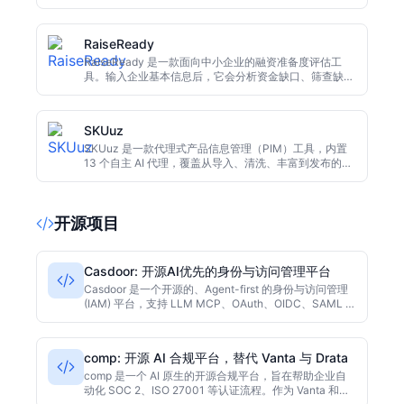
续性、人力与供应链。借助 Groq 免费 AI 诊断监测偏差，
生成根因分析与行动计划，实现测量-诊断-行动-验证闭
环。一次付费，15分钟搭建，支持英文和阿拉伯语。
RaiseReady
RaiseReady 是一款面向中小企业的融资准备度评估工
具。输入企业基本信息后，它会分析资金缺口、筛查缺失
文件，并输出一份可执行的 30 天融资行动计划，帮助创
始人更从容地面对银行、投资人和 P2P 平台。工具本身
只做规划，不承诺最终放款。
SKUuz
SKUuz 是一款代理式产品信息管理（PIM）工具，内置
13 个自主 AI 代理，覆盖从导入、清洗、丰富到发布的完
整目录流程。代理主动决策并执行，人工只需审批关键节
点。提供永久免费层级，适合中小电商团队和多平台卖
家。
开源项目
Casdoor: 开源AI优先的身份与访问管理平台
Casdoor 是一个开源的、Agent-first 的身份与访问管理
(IAM) 平台，支持 LLM MCP、OAuth、OIDC、SAML 等
主流协议，内置 Web 管理界面，适用于现代应用和 AI 代
理的认证与授权。基于 Go 语言开发，性能优异，适合自
托管部署。
comp: 开源 AI 合规平台，替代 Vanta 与 Drata
comp 是一个 AI 原生的开源合规平台，旨在帮助企业自
动化 SOC 2、ISO 27001 等认证流程。作为 Vanta 和