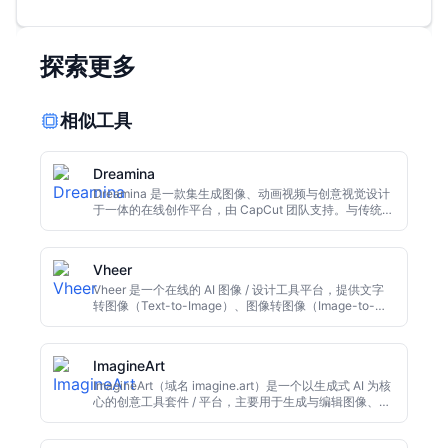
探索更多
相似工具
Dreamina
Dreamina 是一款集生成图像、动画视频与创意视觉设计
于一体的在线创作平台，由 CapCut 团队支持。与传统的
图像或视频制作软件不同，Dreamina 通过简单的文字提
示或上传素材，让用户在浏览器中快速生成符合设想的视
觉作品。它能从文字描述衍生图像、将静态图转为动态视
Vheer
频，甚至结合 AI 声音与动画效果，为视觉创作者和内容
生产者提供便捷的创作入口。
Vheer 是一个在线的 AI 图像 / 设计工具平台，提供文字
转图像（Text-to-Image）、图像转图像（Image-to-
Image）、视频生成、头像/动漫/纹身图案生成、背景移
除等功能。
ImagineArt
ImagineArt（域名 imagine.art）是一个以生成式 AI 为核
心的创意工具套件 / 平台，主要用于生成与编辑图像、视
频等视觉内容。官网称可以 “创造人工智能艺术，将你的
想象变成现实”