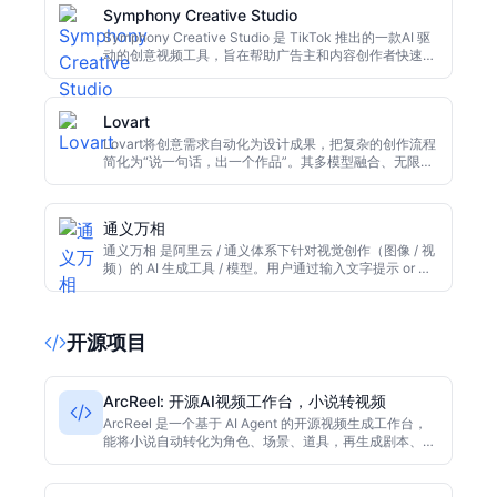
Symphony Creative Studio
Symphony Creative Studio 是 TikTok 推出的一款AI 驱
动的创意视频工具，旨在帮助广告主和内容创作者快速生
成符合 TikTok 平台风格的原创短视频。
Lovart
Lovart将创意需求自动化为设计成果，把复杂的创作流程
简化为“说一句话，出一个作品”。其多模型融合、无限画
布和可编辑输出等特点，让用户在单一平台上完成从构思
到落地的整个创作过程，是一款集AI绘画、图片生成、文
生图、视频制作、品牌设计于一体的综合性创作工具。
通义万相
通义万相 是阿里云 / 通义体系下针对视觉创作（图像 / 视
频）的 AI 生成工具 / 模型。用户通过输入文字提示 or 上
传图像，可以生成富有风格、创意的图像或短视频。它具
备多模态能力（文字 ↔ 图像 ↔ 视频）并提供给开发者
API 接口，可以被整合进其他产品与服务。它的发展正在
开源项目
从图像生成扩展到视频生成、音画同步、配音等。
ArcReel: 开源AI视频工作台，小说转视频
ArcReel 是一个基于 AI Agent 的开源视频生成工作台，
能将小说自动转化为角色、场景、道具，再生成剧本、分
镜图并最终合成视频。它通过跨镜头角色与场景一致性技
术，确保叙事连贯，支持 Veo 3.1、Grok、Seedance 等
模型，适合内容创作者和开发者。