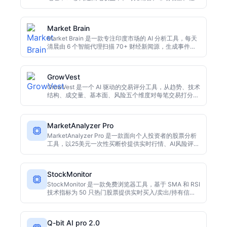
区风险及明确的买/持有/回避建议，支持住宅与商业地
产。免费试用，无需信用卡。
Market Brain
Market Brain 是一款专注印度市场的 AI 分析工具，每天
清晨由 6 个智能代理扫描 70+ 财经新闻源，生成事件到
板块影响的因果链。用户可自由提问市场相关问题，完全
免费且无需登录，帮助散户理解宏观事件对本土投资组合
的真实含义。
GrowVest
GrowVest 是一个 AI 驱动的交易评分工具，从趋势、技术
结构、成交量、基本面、风险五个维度对每笔交易打分。
得分高于 7.0 自动执行，低于 5.0 自动拒绝。支持连接
Alpaca 和 Coinbase 进行纸交易执行，并能根据用户历
史记录个性化调整权重。免费使用，无需信用卡。
MarketAnalyzer Pro
MarketAnalyzer Pro 是一款面向个人投资者的股票分析
工具，以25美元一次性买断价提供实时行情、AI风险评
估、K线图、模拟盘和投资组合跟踪。无需订阅，无隐藏
费用，7天退款保证。
StockMonitor
StockMonitor 是一款免费浏览器工具，基于 SMA 和 RSI
技术指标为 50 只热门股票提供实时买入/卖出/持有信
号。支持投资组合盈亏跟踪、交互式图表和交易日志，适
合个人投资者快速决策。
Q-bit AI pro 2.0