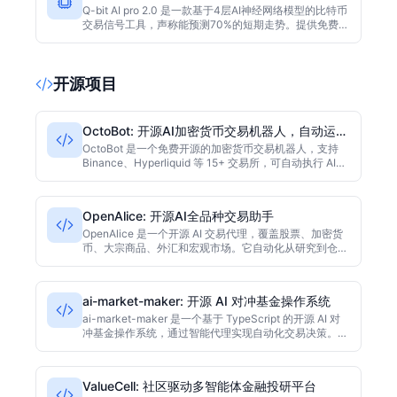
Q-bit AI pro 2.0 是一款基于4层AI神经网络模型的比特币
交易信号工具，声称能预测70%的短期走势。提供免费
60秒延迟演示，Pro版订阅价$29.99/月。本文实测其信
号准确性、延迟影响及适用人群，给出理性使用建议。
开源项目
OctoBot: 开源AI加密货币交易机器人，自动运行
多种策略
OctoBot 是一个免费开源的加密货币交易机器人，支持
Binance、Hyperliquid 等 15+ 交易所，可自动执行 AI、
网格、DCA 和 TradingView 策略。界面简洁易用，无需
编程即可配置，适合新手和进阶交易者。
OpenAlice: 开源AI全品种交易助手
OpenAlice 是一个开源 AI 交易代理，覆盖股票、加密货
币、大宗商品、外汇和宏观市场。它自动化从研究到仓位
退出全流程，基于 TypeScript 构建，GitHub 星标超
5200，适合有编程能力的交易者。
ai-market-maker: 开源 AI 对冲基金操作系统
ai-market-maker 是一个基于 TypeScript 的开源 AI 对
冲基金操作系统，通过智能代理实现自动化交易决策。它
支持多种策略配置和风险管理，适合量化交易开发者、金
融科技爱好者以及希望探索 AI 赋能投资的研究者。项目
活跃度较高，社区正在成长。
ValueCell: 社区驱动多智能体金融投研平台