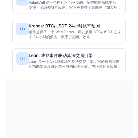
ValueCell 是一个以社区为驱动的、多智能体系统平台，
专注于金融领域的应用。它旨在将多个智能体（如市场分
析、情绪分析、新闻分析、基本面分析等）组合协作，形
成一种“智能投研团队”机制，为用户提供统一的投资组合
管理、风险监控与策略开发。
Kronos: BTC/USDT 24小时概率预测
项目提供了一个 Web Demo，可以展示 BTC/USDT 在未
来 24 小时的预测（概率 / 区间）效果
Lean: 成熟事件驱动算法交易引擎
Lean 是一个以代码驱动的算法交易引擎，它的成熟程度
和功能复杂度都远超一般的回测框架。与很多轻量级量化
库不同，Lean 更像是一套“底层引擎”，负责把你写的交
易策略，按照金融市场的真实节奏执行，进行历史回测、
实时交易以及实盘部署等任务。核心架构采用事件驱动设
计，用模块化方式组织各个子系统，你可以按需定制或替
换其中任何部分。