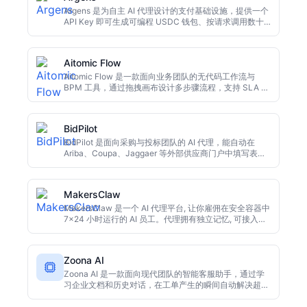
Argens 是为自主 AI 代理设计的支付基础设施，提供一个
API Key 即可生成可编程 USDC 钱包、按请求调用数十
个 AI 服务，并支持跨链支付。其支出规则能在任何资金
流动前拦截超额行为。目前已在 Stellar 主网上线，适合
希望让代理独立完成付费任务的开发者。
Aitomic Flow
Aitomic Flow 是一款面向业务团队的无代码工作流与
BPM 工具，通过拖拽画布设计多步骤流程，支持 SLA 跟
踪、自动升级、审计日志与分析报表。免费版可长期使
用，Pro 版每人每月 $29 起，适合 HR、财务、客服等需
要审批流转的部门。
BidPilot
BidPilot 是面向采购与投标团队的 AI 代理，能自动在
Ariba、Coupa、Jaggaer 等外部供应商门户中填写表
单、上传文件并保存草稿。它的审批门控机制确保任何提
交前都有人工复核，适合处理繁琐的供应商入驻流程。
MakersClaw
MakersClaw 是一个 AI 代理平台, 让你雇佣在安全容器中
7x24 小时运行的 AI 员工。代理拥有独立记忆, 可接入
Slack、Telegram 等工具, 预置客服、销售等场景, 按调
用付费。适合需要自动化重复工作的小团队和独立开发
者。
Zoona AI
Zoona AI 是一款面向现代团队的智能客服助手，通过学
习企业文档和历史对话，在工单产生的瞬间自动解决超过
六成问题，并在需要人工时提供完整上下文，减少客户重
复描述，显著提升客服响应效率。