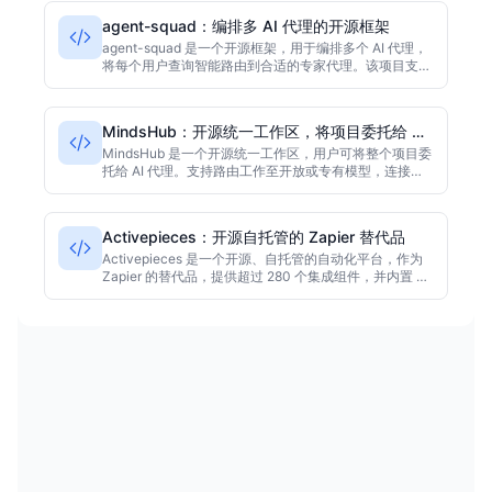
在采集时拥有2562个星标，适合需要多代理协调的开发
agent-squad：编排多 AI 代理的开源框架
团队。
agent-squad 是一个开源框架，用于编排多个 AI 代理，
将每个用户查询智能路由到合适的专家代理。该项目支持
Python、TypeScript 和 Swift 语言，主要语言为
Swift，并采用 Apache-2.0 许可证。据采集数据，该项
目在 GitHub 上获得7671颗星。
MindsHub：开源统一工作区，将项目委托给 AI
代理
MindsHub 是一个开源统一工作区，用户可将整个项目委
托给 AI 代理。支持路由工作至开放或专有模型，连接自
有数据，运行如 Anton 和 Hermes 等代理框架，并将结
果转化为可发布的应用。项目基于 MIT 许可证，主要语
言为 Makefile。
Activepieces：开源自托管的 Zapier 替代品
Activepieces 是一个开源、自托管的自动化平台，作为
Zapier 的替代品，提供超过 280 个集成组件，并内置 AI
模块与 MCP 服务器。项目使用 TypeScript 开发，采用
MIT 社区版许可证。