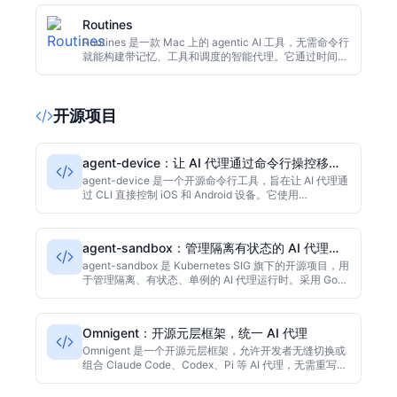
Routines
Routines 是一款 Mac 上的 agentic AI 工具，无需命令行
就能构建带记忆、工具和调度的智能代理。它通过时间或
应用事件触发运行，所有数据全部保存在本地，并支持从
App、Telegram、Slack 随时调用，兼顾自动化效率与隐
私。
开源项目
agent-device：让 AI 代理通过命令行操控移动
设备
agent-device 是一个开源命令行工具，旨在让 AI 代理通
过 CLI 直接控制 iOS 和 Android 设备。它使用
TypeScript 构建，支持点击、滑动和文本输入等基本操
作，易于集成到自动化流程中，适合需要 AI 与真实移动
设备交互的开发者和测试人员。该项目采用 MIT 许可
agent-sandbox：管理隔离有状态的 AI 代理运
证，目前 GitHub 星标数为 2916。
行时
agent-sandbox 是 Kubernetes SIG 旗下的开源项目，用
于管理隔离、有状态、单例的 AI 代理运行时。采用 Go
语言开发，提供声明式 API 和 CRDs，简化代理的部署与
运维。该项目适合需要长期运行、持久状态的 AI 应用，
目前在 GitHub 上已获得超过 3100 颗星。
Omnigent：开源元层框架，统一 AI 代理
Omnigent 是一个开源元层框架，允许开发者无缝切换或
组合 Claude Code、Codex、Pi 等 AI 代理，无需重写集
成代码。提供策略控制、沙箱隔离和跨设备实时协作功
能。以 Python 为主要语言，采用 Apache-2.0 许可证，